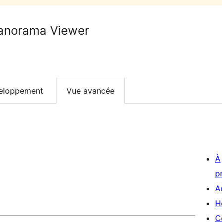
anorama Viewer
eloppement
Vue avancée
À
p
A
H
C