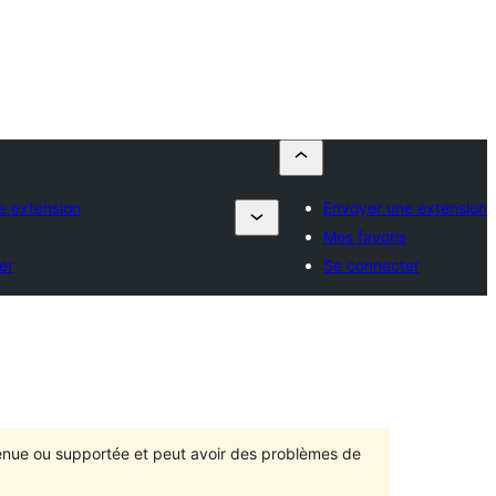
e extension
Envoyer une extension
Mes favoris
er
Se connecter
ntenue ou supportée et peut avoir des problèmes de