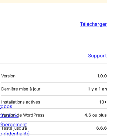
Télécharger
Support
Méta
Version
1.0.0
Dernière mise à jour
il y a
1 an
Installations actives
10+
ropos
ctualités
Version de WordPress
4.6 ou plus
ébergement
Testé jusqu’à
6.6.6
onfidentialité