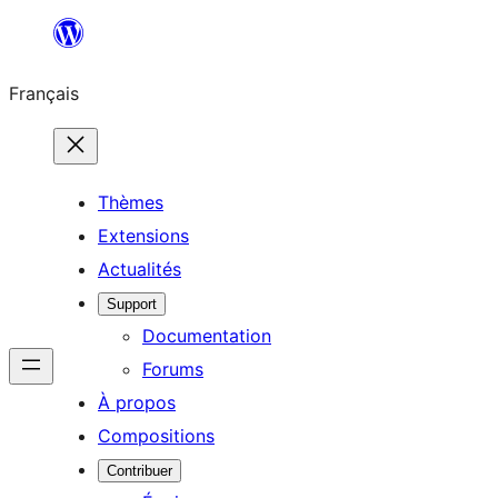
Aller
au
Français
contenu
Thèmes
Extensions
Actualités
Support
Documentation
Forums
À propos
Compositions
Contribuer