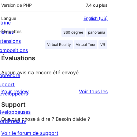
Version de PHP
7.4 ou plus
Langue
English (US)
trine
hèmes
Étiquettes
360 degree
panorama
xtensions
Virtual Reality
Virtual Tour
VR
ompositions
Évaluations
Aucun avis n’a encore été envoyé.
pprendre
upport
avis
Your review
Voir tous les
éveloppeurs
Support
éveloppeuses
Quelque chose à dire ? Besoin d’aide ?
ordPress.tv
↗
Voir le forum de support