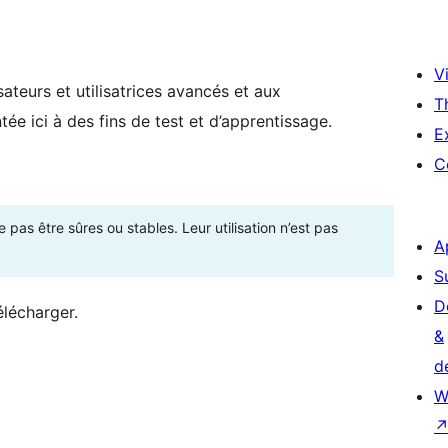
Vi
ateurs et utilisatrices avancés et aux
T
ée ici à des fins de test et d’apprentissage.
E
C
as être sûres ou stables. Leur utilisation n’est pas
A
S
D
élécharger.
&
d
W