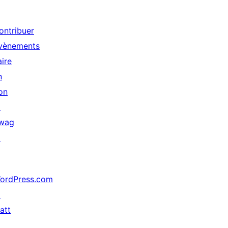
ontribuer
vènements
aire
n
on
↗
wag
↗
ordPress.com
↗
att
↗