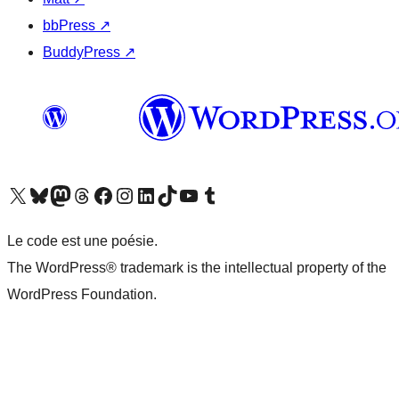
bbPress
↗
BuddyPress
↗
Visitez notre compte X (précédemment Twitter)
Visiter notre compte Bluesky
Visiter notre compte Mastodon
Visiter notre compte Threads
Consulter notre compte Facebook
Consulter notre compte Instagram
Consulter notre compte LinkedIn
Visiter notre compte TokTok
Visiter notre chaîne YouTube
Visiter notre compte Tumblr
Le code est une poésie.
The WordPress® trademark is the intellectual property of the
WordPress Foundation.