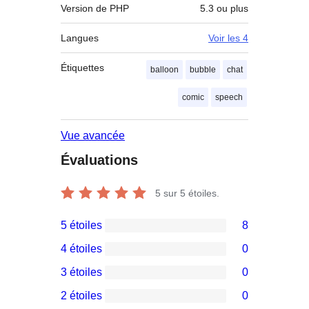
Version de PHP
5.3 ou plus
Langues
Voir les 4
Étiquettes
balloon
bubble
chat
comic
speech
Vue avancée
Évaluations
5
sur 5 étoiles.
5 étoiles
8
8
4 étoiles
0
avis
0
3 étoiles
0
à
avis
0
2 étoiles
0
5
à
avis
0