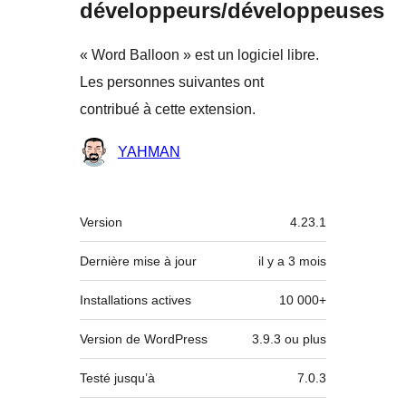
développeurs/développeuses
« Word Balloon » est un logiciel libre.
Les personnes suivantes ont
contribué à cette extension.
Contributeurs
YAHMAN
Méta
Version
4.23.1
Dernière mise à jour
il y a
3 mois
Installations actives
10 000+
Version de WordPress
3.9.3 ou plus
Testé jusqu’à
7.0.3