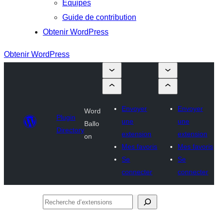
Équipes
Guide de contribution
Obtenir WordPress
Obtenir WordPress
Envoyer
Envoyer
Word
Plugin
une
une
Ballo
Directory
extension
extension
on
Mes favoris
Mes favoris
Se
Se
connecter
connecter
Recherche
d’extensions