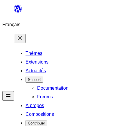
Aller
au
Français
contenu
Thèmes
Extensions
Actualités
Support
Documentation
Forums
À propos
Compositions
Contribuer