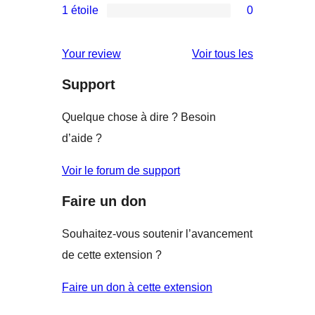
étoiles
1 étoile
0
4
à
avis
0
étoile
3
à
avis
avis
Your review
Voir tous les
étoile
2
à
étoile
Support
1
étoile
Quelque chose à dire ? Besoin
d’aide ?
Voir le forum de support
Faire un don
Souhaitez-vous soutenir l’avancement
de cette extension ?
Faire un don à cette extension