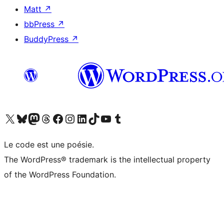
Matt
↗
bbPress
↗
BuddyPress
↗
Visitez notre compte X (précédemment Twitter)
Visiter notre compte Bluesky
Visiter notre compte Mastodon
Visiter notre compte Threads
Consulter notre compte Facebook
Consulter notre compte Instagram
Consulter notre compte LinkedIn
Visiter notre compte TokTok
Visiter notre chaîne YouTube
Visiter notre compte Tumblr
Le code est une poésie.
The WordPress® trademark is the intellectual property
of the WordPress Foundation.