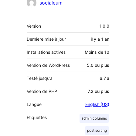
Contributeurs
socialeum
Méta
Version
1.0.0
Dernière mise à jour
il y a
1 an
Installations actives
Moins de 10
Version de WordPress
5.0 ou plus
Testé jusqu’à
6.7.6
Version de PHP
7.2 ou plus
Langue
English (US)
Étiquettes
admin columns
post sorting