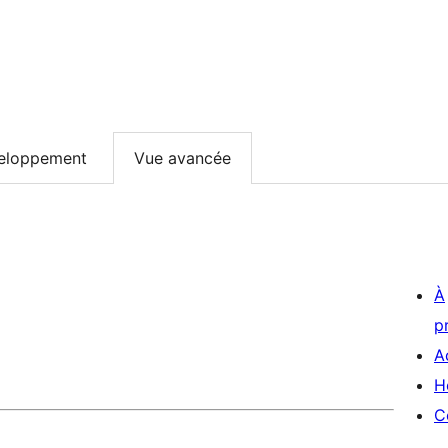
eloppement
Vue avancée
À
p
A
H
C