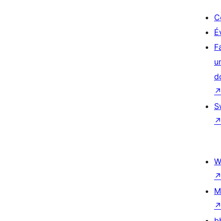
C
É
F
u
d
S
W
M
b