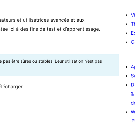
Vi
ateurs et utilisatrices avancés et aux
T
ée ici à des fins de test et d’apprentissage.
E
C
as être sûres ou stables. Leur utilisation n’est pas
A
S
D
élécharger.
&
d
W