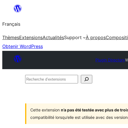
Aller
au
Français
contenu
Thèmes
Extensions
Actualités
Support
À propos
Composit
Obtenir WordPress
Plugin Directory
W
Recherche
d’extensions
Cette extension
n’a pas été testée avec plus de tr
compatibilité lorsqu’elle est utilisée avec des versi