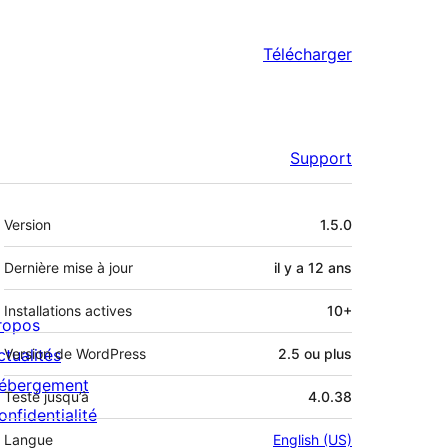
Télécharger
Support
Méta
Version
1.5.0
Dernière mise à jour
il y a
12 ans
Installations actives
10+
ropos
ctualités
Version de WordPress
2.5 ou plus
ébergement
Testé jusqu’à
4.0.38
onfidentialité
Langue
English (US)