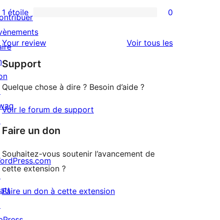
3
avis
1 étoile
0
ontribuer
0
étoile
à
vènements
avis
2
avis
Your review
Voir tous les
aire
à
étoile
n
Support
1
on
étoile
Quelque chose à dire ? Besoin d’aide ?
↗
wag
Voir le forum de support
↗
Faire un don
Souhaitez-vous soutenir l’avancement de
ordPress.com
cette extension ?
↗
att
Faire un don à cette extension
↗
bPress