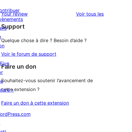
étoile
à
avis
ontribuer
2
avis
Your review
Voir tous les
à
vènements
étoile
Support
1
aire
étoile
n
Quelque chose à dire ? Besoin d’aide ?
on
Voir le forum de support
↗
 Five
Faire un don
or
Souhaitez-vous soutenir l’avancement de
he
cette extension ?
uture »
Faire un don à cette extension
ordPress.com
↗
att