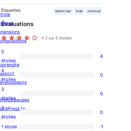
Étiquettes
admin bar
hide
removal
trine
hèmes
Évaluations
xtensions
4.2
sur 5 étoiles.
ompositions
5
4
4
étoiles
pprendre
avis
4
upport
0
à
0
étoiles
éveloppeurs
5
avis
3
0
étoiles
à
0
étoiles
éveloppeuses
4
avis
2
ordPress.tv
0
étoile
à
0
étoiles
↗
3
avis
1 étoile
1
1