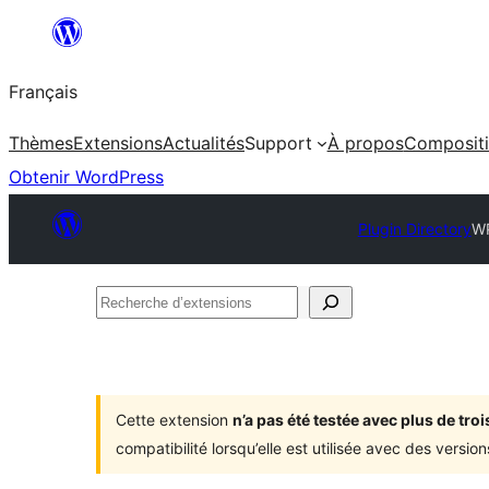
Aller
au
Français
contenu
Thèmes
Extensions
Actualités
Support
À propos
Composit
Obtenir WordPress
Plugin Directory
WP
Recherche
d’extensions
Cette extension
n’a pas été testée avec plus de tr
compatibilité lorsqu’elle est utilisée avec des versi