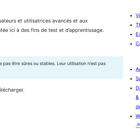
Vi
ateurs et utilisatrices avancés et aux
T
ée ici à des fins de test et d’apprentissage.
E
C
as être sûres ou stables. Leur utilisation n’est pas
A
S
D
élécharger.
&
d
W