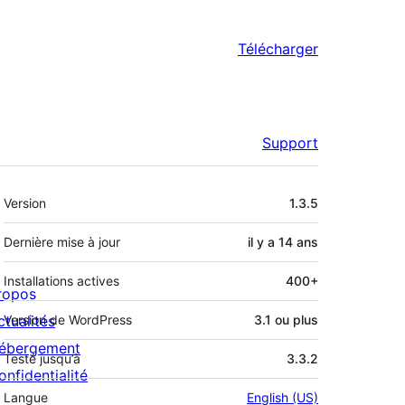
Télécharger
Support
Méta
Version
1.3.5
Dernière mise à jour
il y a
14 ans
Installations actives
400+
ropos
ctualités
Version de WordPress
3.1 ou plus
ébergement
Testé jusqu’à
3.3.2
onfidentialité
Langue
English (US)