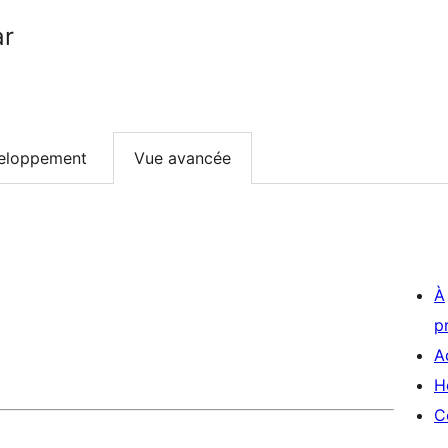
ar
eloppement
Vue avancée
À
p
A
H
C