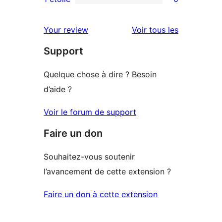
0
étoile
à
avis
2
avis
Your review
Voir tous les
à
étoile
Support
1
étoile
Quelque chose à dire ? Besoin
d’aide ?
Voir le forum de support
Faire un don
Souhaitez-vous soutenir
l’avancement de cette extension ?
Faire un don à cette extension