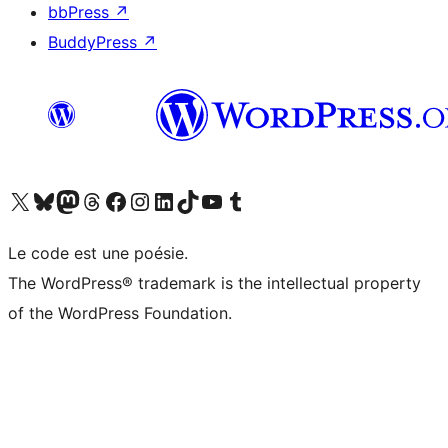
bbPress
↗
BuddyPress
↗
Visitez notre compte X (précédemment Twitter)
Visiter notre compte Bluesky
Visiter notre compte Mastodon
Visiter notre compte Threads
Consulter notre compte Facebook
Consulter notre compte Instagram
Consulter notre compte LinkedIn
Visiter notre compte TokTok
Visiter notre chaîne YouTube
Visiter notre compte Tumblr
Le code est une poésie.
The WordPress® trademark is the intellectual property
of the WordPress Foundation.