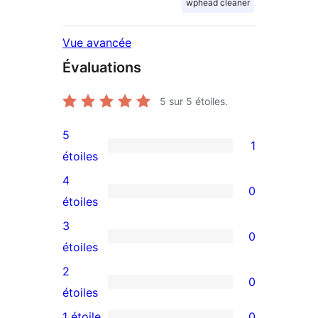
wphead cleaner
Vue avancée
Évaluations
5
sur 5 étoiles.
5
1
1
étoiles
avis
4
0
à
0
étoiles
5
avis
3
0
étoile
à
0
étoiles
4
avis
2
0
étoile
à
0
étoiles
3
avis
1 étoile
0