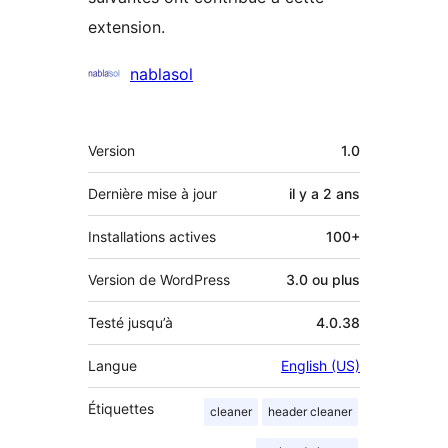
extension.
Contributeurs
nablasol
Méta
Version
1.0
Dernière mise à jour
il y a
2 ans
Installations actives
100+
Version de WordPress
3.0 ou plus
Testé jusqu’à
4.0.38
Langue
English (US)
Étiquettes
cleaner
header cleaner