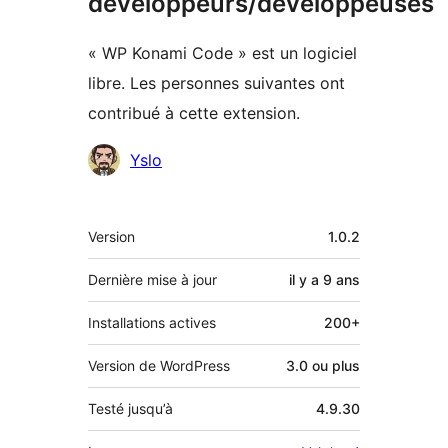
développeurs/développeuses
« WP Konami Code » est un logiciel
libre. Les personnes suivantes ont
contribué à cette extension.
Contributeurs
Yslo
Méta
Version
1.0.2
Dernière mise à jour
il y a
9 ans
Installations actives
200+
Version de WordPress
3.0 ou plus
Testé jusqu’à
4.9.30