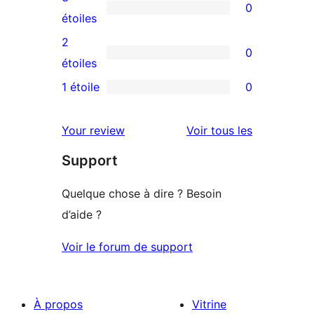
0
étoiles
à
0
étoiles
4
avis
2
0
étoile
à
0
étoiles
3
avis
1 étoile
0
0
étoile
à
avis
2
avis
Your review
Voir tous les
à
étoile
Support
1
étoile
Quelque chose à dire ? Besoin
d’aide ?
Voir le forum de support
À propos
Vitrine