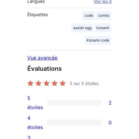
Langues
Voir les 4
Étiquettes
code
contra
easter egg
konami
Konami code
Vue avancée
Évaluations
5
sur 5 étoiles.
5
2
2
étoiles
avis
4
0
à
0
étoiles
5
avis
3