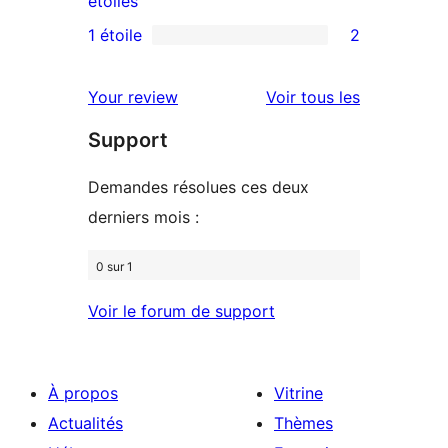
étoiles
3
avis
1 étoile
2
2
étoile
à
avis
2
avis
Your review
Voir tous les
à
étoiles
Support
1
étoiles
Demandes résolues ces deux
derniers mois :
0 sur 1
Voir le forum de support
À propos
Vitrine
Actualités
Thèmes