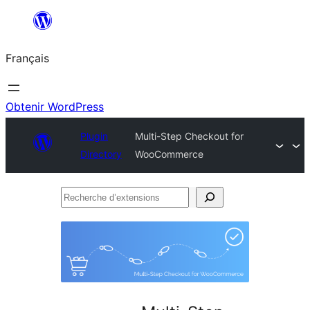
Aller
au
Français
contenu
Obtenir WordPress
Plugin
Multi-Step Checkout for
Directory
WooCommerce
Recherche
d’extensions