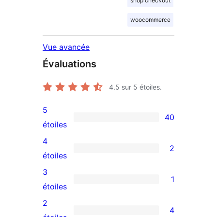
shop checkout
woocommerce
Vue avancée
Évaluations
4.5
sur 5 étoiles.
5
40
40
étoiles
avis
4
2
à
2
étoiles
5
avis
3
1
étoiles
à
1
étoiles
4
avis
2
4
étoiles
à
4