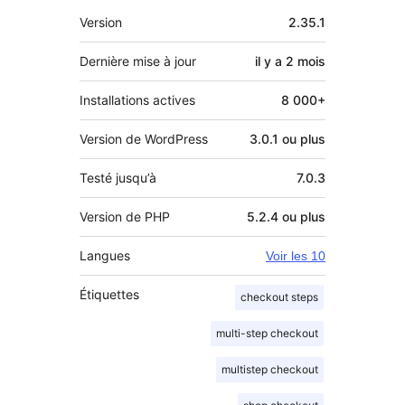
Méta
Version
2.35.1
Dernière mise à jour
il y a
2 mois
Installations actives
8 000+
Version de WordPress
3.0.1 ou plus
Testé jusqu’à
7.0.3
Version de PHP
5.2.4 ou plus
Langues
Voir les 10
Étiquettes
checkout steps
multi-step checkout
multistep checkout