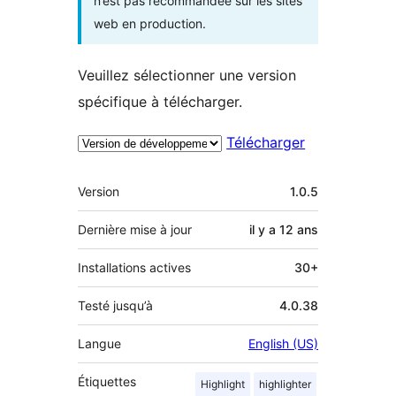
n’est pas recommandée sur les sites
web en production.
Veuillez sélectionner une version
spécifique à télécharger.
Télécharger
Méta
Version
1.0.5
Dernière mise à jour
il y a
12 ans
Installations actives
30+
Testé jusqu’à
4.0.38
Langue
English (US)
Étiquettes
Highlight
highlighter