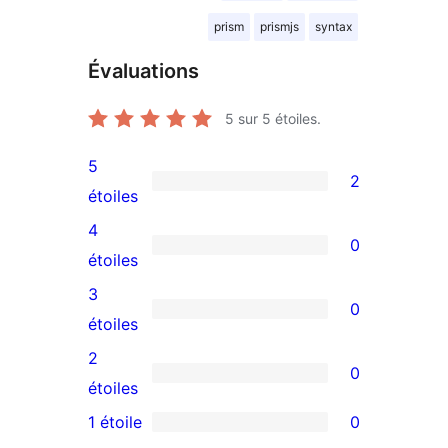
prism
prismjs
syntax
Évaluations
5
sur 5 étoiles.
5
2
2
étoiles
avis
4
0
à
0
étoiles
5
avis
3
0
étoiles
à
0
étoiles
4
avis
2
0
étoile
à
0
étoiles
3
avis
1 étoile
0
0
étoile
à