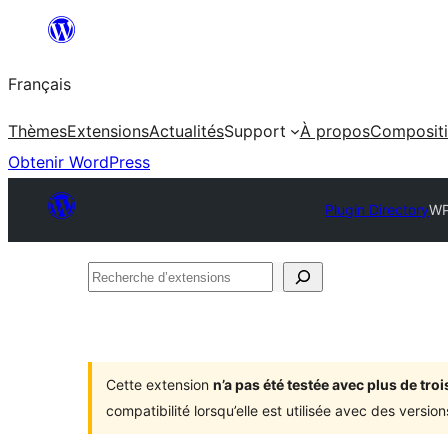
Aller
au
Français
contenu
Thèmes
Extensions
Actualités
Support
À propos
Composit
Obtenir WordPress
Plugin Directory
WP
Recherche
d’extensions
Cette extension
n’a pas été testée avec plus de tr
compatibilité lorsqu’elle est utilisée avec des versi