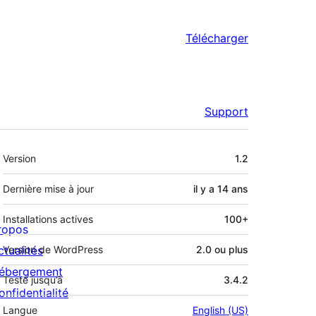
Télécharger
Support
Méta
Version
1.2
Dernière mise à jour
il y a
14 ans
Installations actives
100+
ropos
ctualités
Version de WordPress
2.0 ou plus
ébergement
Testé jusqu’à
3.4.2
onfidentialité
Langue
English (US)