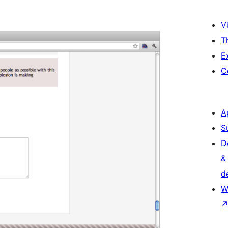
Vi
T
E
C
A
S
D
&
d
W