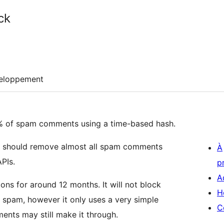
ck
eloppement
5% of spam comments using a time-based hash.
et should remove almost all spam comments
À
PIs.
p
A
ons for around 12 months. It will not block
H
t spam, however it only uses a very simple
C
nts may still make it through.