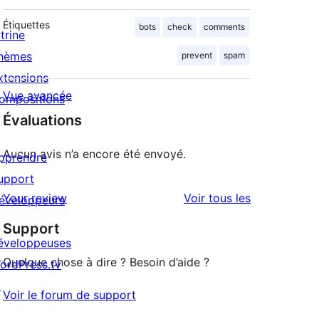
Étiquettes
bots
check
comments
trine
hèmes
prevent
spam
xtensions
Vue avancée
ompositions
Évaluations
Aucun avis n’a encore été envoyé.
pprendre
upport
avis
Your review
Voir tous les
éveloppeurs
Support
éveloppeuses
Quelque chose à dire ? Besoin d’aide ?
ordPress.tv
↗
Voir le forum de support