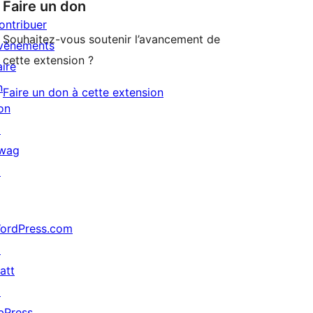
Faire un don
ontribuer
Souhaitez-vous soutenir l’avancement de
vènements
cette extension ?
aire
n
Faire un don à cette extension
on
↗
wag
↗
ordPress.com
↗
att
↗
bPress