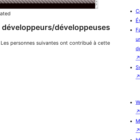
C
vated
É
 & développeurs/développeuses
F
u
 Les personnes suivantes ont contribué à cette
d
S
W
M
b