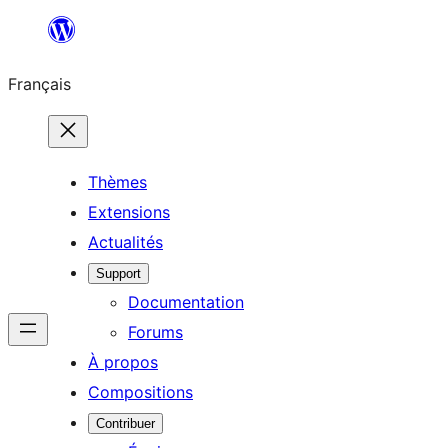
Aller
au
Français
contenu
Thèmes
Extensions
Actualités
Support
Documentation
Forums
À propos
Compositions
Contribuer