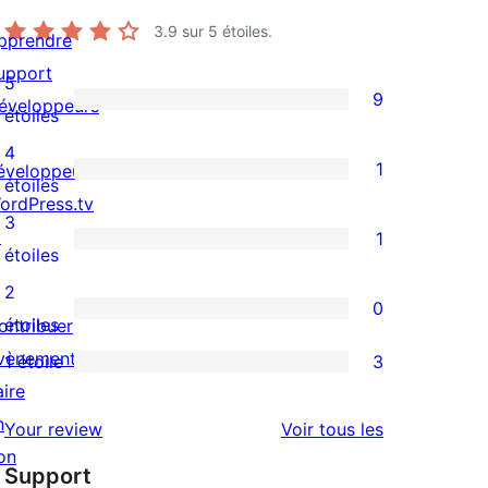
3.9
sur 5 étoiles.
pprendre
upport
5
9
éveloppeurs
9
étoiles
avis
4
1
éveloppeuses
à
1
étoiles
ordPress.tv
5
avis
3
↗
1
étoiles
à
1
étoiles
4
avis
2
0
étoile
à
0
étoiles
ontribuer
3
avis
vènements
1 étoile
3
3
étoile
à
aire
avis
2
n
avis
Your review
Voir tous les
à
étoile
on
Support
1