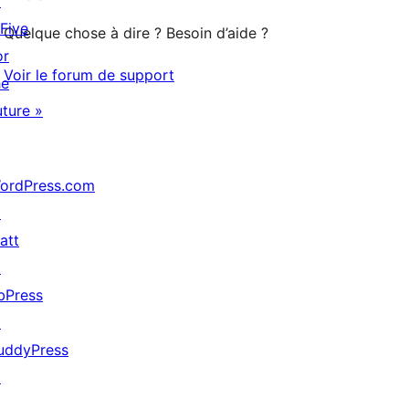
↗
étoiles
 Five
Quelque chose à dire ? Besoin d’aide ?
or
Voir le forum de support
he
uture »
ordPress.com
↗
att
↗
bPress
↗
uddyPress
↗