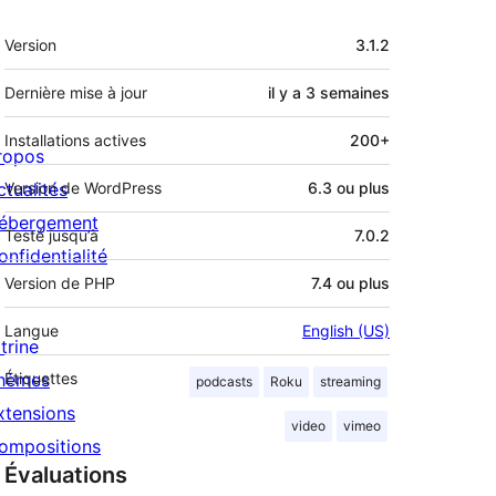
Méta
Version
3.1.2
Dernière mise à jour
il y a
3 semaines
Installations actives
200+
ropos
ctualités
Version de WordPress
6.3 ou plus
ébergement
Testé jusqu’à
7.0.2
onfidentialité
Version de PHP
7.4 ou plus
Langue
English (US)
trine
hèmes
Étiquettes
podcasts
Roku
streaming
xtensions
video
vimeo
ompositions
Évaluations