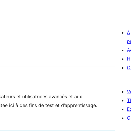
À
p
A
H
C
Vi
ateurs et utilisatrices avancés et aux
T
ée ici à des fins de test et d’apprentissage.
E
C