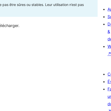
as être sûres ou stables. Leur utilisation n’est pas
A
S
D
élécharger.
&
d
W
C
É
F
u
d