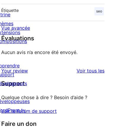
Étiquette
seo
trine
hèmes
Vue avancée
xtensions
Évaluations
ompositions
Aucun avis n’a encore été envoyé.
pprendre
avis
Your review
Voir tous les
upport
Support
éveloppeurs
Quelque chose à dire ? Besoin d’aide ?
éveloppeuses
ordPress.tv
Voir le forum de support
↗
Faire un don