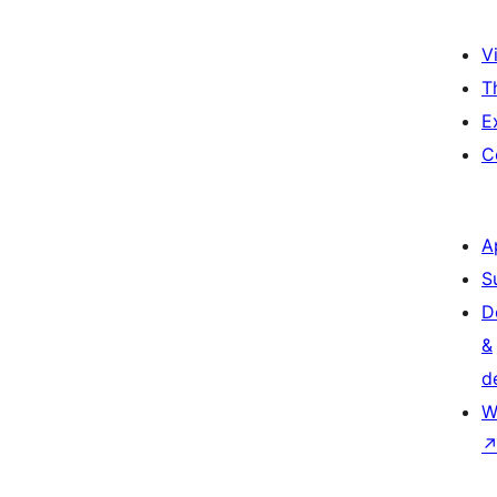
Vi
T
E
C
A
S
D
&
d
W