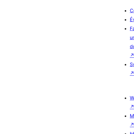
C
É
F
u
d
S
W
M
b