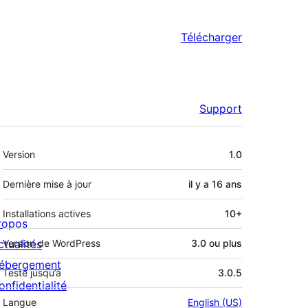
Télécharger
Support
Méta
Version
1.0
Dernière mise à jour
il y a
16 ans
Installations actives
10+
ropos
ctualités
Version de WordPress
3.0 ou plus
ébergement
Testé jusqu’à
3.0.5
onfidentialité
Langue
English (US)