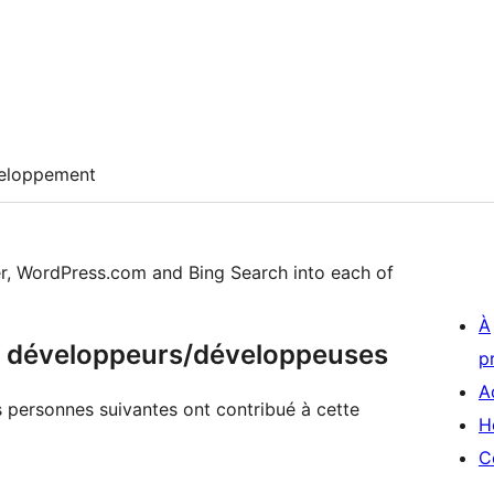
eloppement
er, WordPress.com and Bing Search into each of
À
 & développeurs/développeuses
p
A
es personnes suivantes ont contribué à cette
H
C