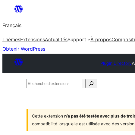
Aller
au
Français
contenu
Thèmes
Extensions
Actualités
Support
À propos
Composit
Obtenir WordPress
Plugin Directory
W
Recherche
d’extensions
Cette extension
n’a pas été testée avec plus de tr
compatibilité lorsqu’elle est utilisée avec des versi