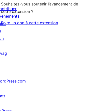
Souhaitez-vous soutenir l’avancement de
ontribuer
cette extension ?
vènements
Faire un don à cette extension
aire
n
on
↗
wag
↗
ordPress.com
↗
att
↗
bPress