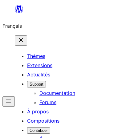
Aller
au
Français
contenu
Thèmes
Extensions
Actualités
Support
Documentation
Forums
À propos
Compositions
Contribuer