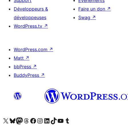
Support
Évènements
Développeurs &
Faire un don
↗
développeuses
Swag
↗
WordPress.tv
↗
WordPress.com
↗
Matt
↗
bbPress
↗
BuddyPress
↗
Visitez notre compte X (précédemment Twitter)
Visiter notre compte Bluesky
Visiter notre compte Mastodon
Visiter notre compte Threads
Consulter notre compte Facebook
Consulter notre compte Instagram
Consulter notre compte LinkedIn
Visiter notre compte TokTok
Visiter notre chaîne YouTube
Visiter notre compte Tumblr