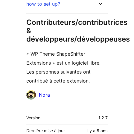
how to set up?
Contributeurs/contributrices
&
développeurs/développeuses
« WP Theme ShapeShifter
Extensions » est un logiciel libre.
Les personnes suivantes ont
contribué à cette extension.
Contributeurs
Nora
Méta
Version
1.2.7
Dernière mise à jour
il y a
8 ans