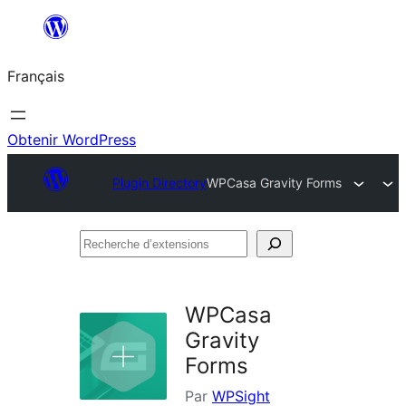
Aller
au
Français
contenu
Obtenir WordPress
Plugin Directory
WPCasa Gravity Forms
Recherche
d’extensions
WPCasa
Gravity
Forms
Par
WPSight