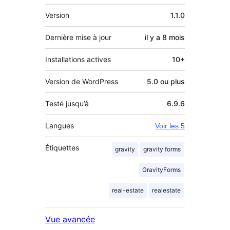
Méta
Version
1.1.0
Dernière mise à jour
il y a
8 mois
Installations actives
10+
Version de WordPress
5.0 ou plus
Testé jusqu’à
6.9.6
Langues
Voir les 5
Étiquettes
gravity
gravity forms
GravityForms
real-estate
realestate
Vue avancée