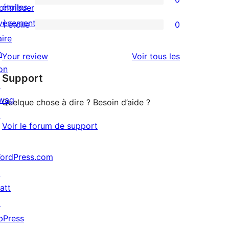
étoile
à
0
étoiles
ontribuer
3
avis
vènements
1 étoile
0
0
étoile
à
aire
avis
2
n
avis
Your review
Voir tous les
à
étoile
on
Support
1
↗
étoile
wag
Quelque chose à dire ? Besoin d’aide ?
↗
Voir le forum de support
ordPress.com
↗
att
↗
bPress