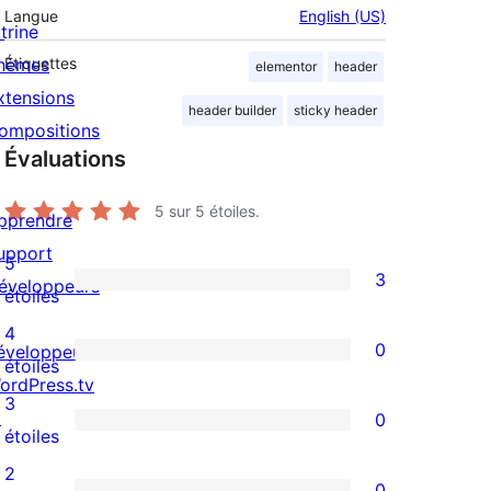
Langue
English (US)
trine
hèmes
Étiquettes
elementor
header
xtensions
header builder
sticky header
ompositions
Évaluations
5
sur 5 étoiles.
pprendre
upport
5
3
éveloppeurs
3
étoiles
avis
4
0
éveloppeuses
à
0
étoiles
ordPress.tv
5
avis
3
↗
0
étoiles
à
0
étoiles
4
avis
2
0