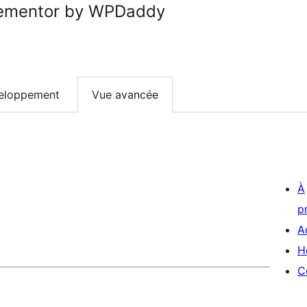
Elementor by WPDaddy
eloppement
Vue avancée
À
p
A
H
C