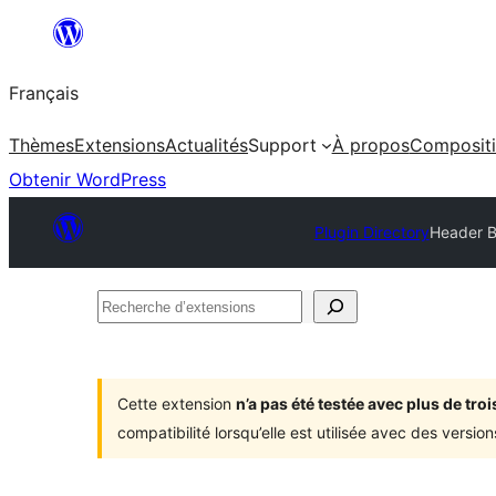
Aller
au
Français
contenu
Thèmes
Extensions
Actualités
Support
À propos
Composit
Obtenir WordPress
Plugin Directory
Header B
Recherche
d’extensions
Cette extension
n’a pas été testée avec plus de tr
compatibilité lorsqu’elle est utilisée avec des versi