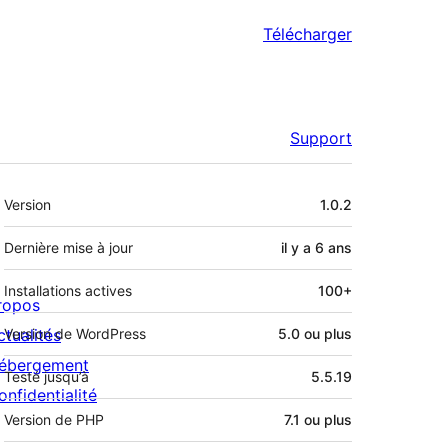
Télécharger
Support
Méta
Version
1.0.2
Dernière mise à jour
il y a
6 ans
Installations actives
100+
ropos
ctualités
Version de WordPress
5.0 ou plus
ébergement
Testé jusqu’à
5.5.19
onfidentialité
Version de PHP
7.1 ou plus