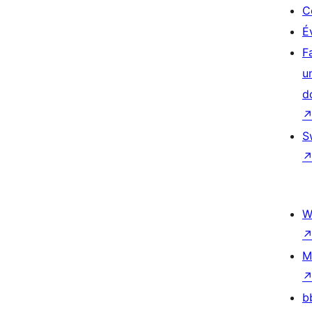
C
É
F
u
d
S
W
M
b