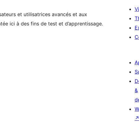
Vi
ateurs et utilisatrices avancés et aux
T
ée ici à des fins de test et d’apprentissage.
E
C
A
S
D
&
d
W