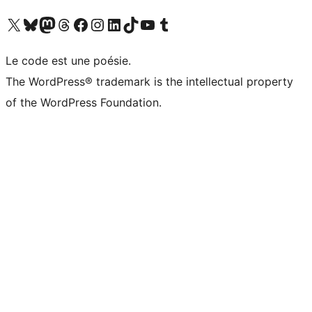
Visitez notre compte X (précédemment Twitter)
Visiter notre compte Bluesky
Visiter notre compte Mastodon
Visiter notre compte Threads
Consulter notre compte Facebook
Consulter notre compte Instagram
Consulter notre compte LinkedIn
Visiter notre compte TokTok
Visiter notre chaîne YouTube
Visiter notre compte Tumblr
Le code est une poésie.
The WordPress® trademark is the intellectual property
of the WordPress Foundation.