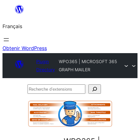
Aller
au
Français
contenu
Obtenir WordPress
Plugin
WPO365 | MICROSOFT 365
Directory
GRAPH MAILER
Recherche
d’extensions