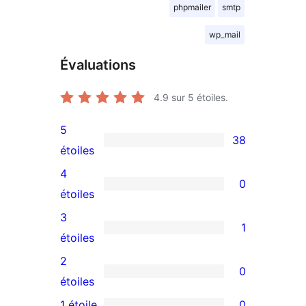
phpmailer
smtp
wp_mail
Évaluations
4.9
sur 5 étoiles.
5
38
38
étoiles
avis
4
0
à
0
étoiles
5
avis
3
1
étoiles
à
1
étoiles
4
avis
2
0
étoile
à
0
étoiles
3
avis
1 étoile
0