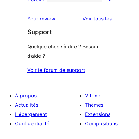
0
étoile
à
avis
2
avis
Your review
Voir tous les
à
étoile
Support
1
étoile
Quelque chose à dire ? Besoin
d’aide ?
Voir le forum de support
À propos
Vitrine
Actualités
Thèmes
Hébergement
Extensions
Confidentialité
Compositions