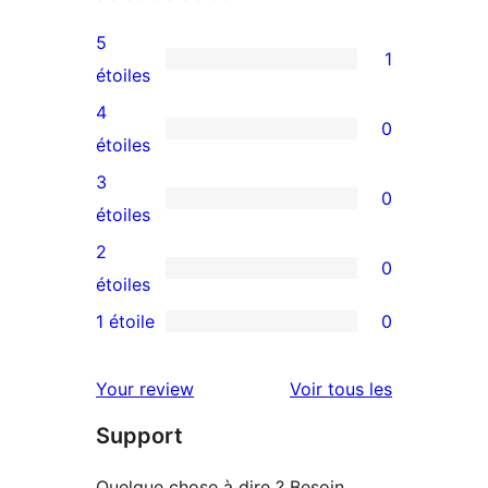
5
1
1
étoiles
avis
4
0
à
0
étoiles
5
avis
3
0
étoile
à
0
étoiles
4
avis
2
0
étoile
à
0
étoiles
3
avis
1 étoile
0
0
étoile
à
avis
2
avis
Your review
Voir tous les
à
étoile
Support
1
étoile
Quelque chose à dire ? Besoin