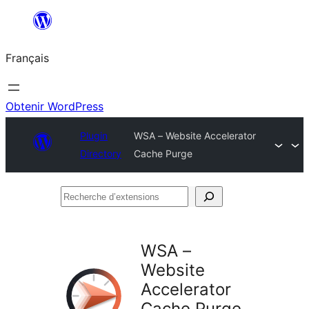
Aller
au
Français
contenu
Obtenir WordPress
Plugin
WSA – Website Accelerator
Directory
Cache Purge
Recherche
d’extensions
WSA –
Website
Accelerator
Cache Purge