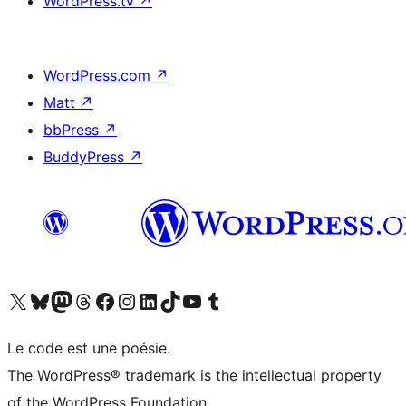
WordPress.tv
↗
WordPress.com
↗
Matt
↗
bbPress
↗
BuddyPress
↗
Visitez notre compte X (précédemment Twitter)
Visiter notre compte Bluesky
Visiter notre compte Mastodon
Visiter notre compte Threads
Consulter notre compte Facebook
Consulter notre compte Instagram
Consulter notre compte LinkedIn
Visiter notre compte TokTok
Visiter notre chaîne YouTube
Visiter notre compte Tumblr
Le code est une poésie.
The WordPress® trademark is the intellectual property
of the WordPress Foundation.