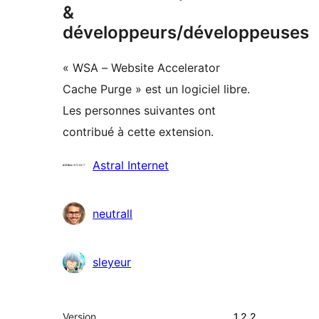
&
développeurs/développeuses
« WSA – Website Accelerator
Cache Purge » est un logiciel libre.
Les personnes suivantes ont
contribué à cette extension.
Contributeurs
Astral Internet
neutrall
sleyeur
Méta
Version
1.2.2