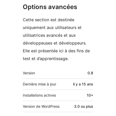
Options avancées
Cette section est destinée
uniquement aux utilisateurs et
utilisatrices avancés et aux
développeuses et développeurs.
Elle est présentée ici à des fins de
test et d’apprentissage.
Méta
Version
0.8
Dernière mise à jour
il y a
15 ans
Installations actives
10+
Version de WordPress
3.0 ou plus