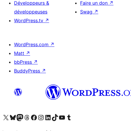
Développeurs &
Faire un don
↗
développeuses
Swag
↗
WordPress.tv
↗
WordPress.com
↗
Matt
↗
bbPress
↗
BuddyPress
↗
Visitez notre compte X (précédemment Twitter)
Visiter notre compte Bluesky
Visiter notre compte Mastodon
Visiter notre compte Threads
Consulter notre compte Facebook
Consulter notre compte Instagram
Consulter notre compte LinkedIn
Visiter notre compte TokTok
Visiter notre chaîne YouTube
Visiter notre compte Tumblr