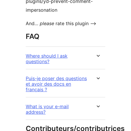
plugins/yd-prevent-comment-
impersonation
And…
please
rate this plugin –>
FAQ
Where should I ask
questions?
Puis-je poser des questions
et avoir des docs en
français ?
What is your e-mail
address?
Contributeurs/contributrices