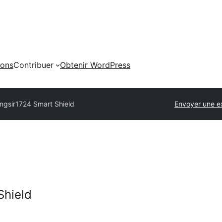
ions
Contribuer
Obtenir WordPress
ngsir1724 Smart Shield
Envoyer une e
Shield