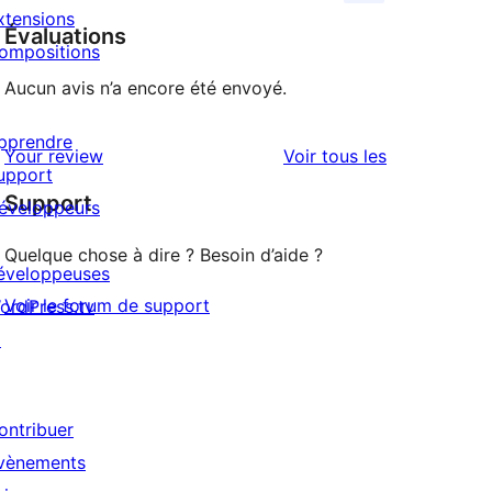
xtensions
Évaluations
ompositions
Aucun avis n’a encore été envoyé.
pprendre
avis
Your review
Voir tous les
upport
Support
éveloppeurs
Quelque chose à dire ? Besoin d’aide ?
éveloppeuses
Voir le forum de support
ordPress.tv
↗
ontribuer
vènements