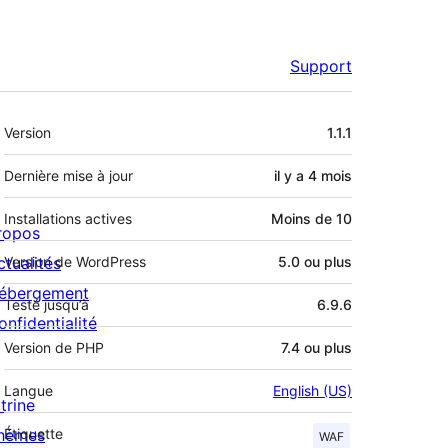
Support
Méta
Version
1.1.1
Dernière mise à jour
il y a
4 mois
Installations actives
Moins de 10
ropos
ctualités
Version de WordPress
5.0 ou plus
ébergement
Testé jusqu’à
6.9.6
onfidentialité
Version de PHP
7.4 ou plus
Langue
English (US)
trine
hèmes
Étiquette
WAF