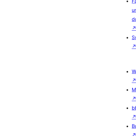
F
u
d
S
W
M
b
B