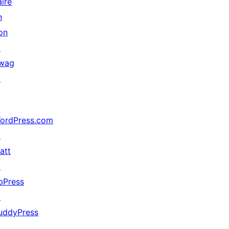
aire
n
on
↗
wag
↗
ordPress.com
↗
att
↗
bPress
↗
uddyPress
↗