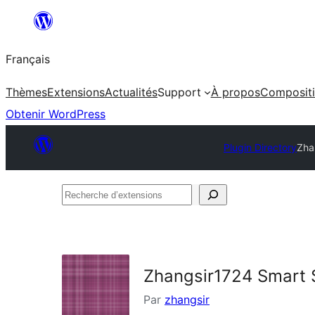
Aller
au
Français
contenu
Thèmes
Extensions
Actualités
Support
À propos
Composit
Obtenir WordPress
Plugin Directory
Zha
Recherche
d’extensions
Zhangsir1724 Smart 
Par
zhangsir