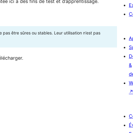
ée ici à des fins de test et d’apprentissage.
E
C
as être sûres ou stables. Leur utilisation n’est pas
A
S
D
élécharger.
&
d
W
C
É