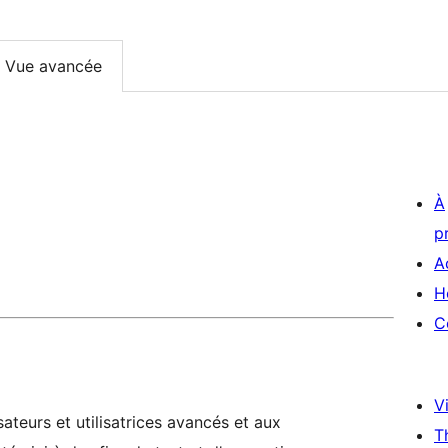
Vue avancée
À
p
A
H
C
Vi
ateurs et utilisatrices avancés et aux
T