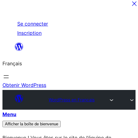
Aller
Se connecter
au
Inscription
contenu
Français
Obtenir WordPress
WordPress en Français
Menu
Afficher la boîte de bienvenue
Bienvenue ! Vous êtes sur le site de l’équipe de