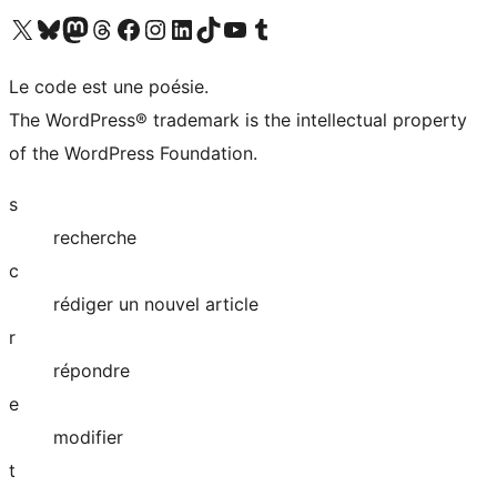
Visitez notre compte X (précédemment Twitter)
Visiter notre compte Bluesky
Visiter notre compte Mastodon
Visiter notre compte Threads
Consulter notre compte Facebook
Consulter notre compte Instagram
Consulter notre compte LinkedIn
Visiter notre compte TokTok
Visiter notre chaîne YouTube
Visiter notre compte Tumblr
Le code est une poésie.
The WordPress® trademark is the intellectual property
of the WordPress Foundation.
s
recherche
c
rédiger un nouvel article
r
répondre
e
modifier
t