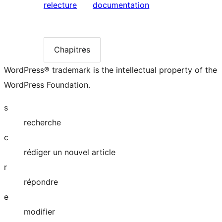
Précédent :
Suivant :
relecture
documentation
Demande
Styles
de
à
relecture
utiliser
Chapitres
Liste
des
dans
WordPress® trademark is the intellectual property of the
chapitres
la
WordPress Foundation.
documentation
s
recherche
c
rédiger un nouvel article
r
répondre
e
modifier