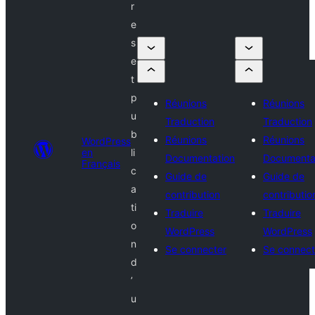
r
e
s
e
t
p
Réunions
Réunions
u
Traduction
Traduction
b
Réunions
Réunions
WordPress
en
li
Documentation
Documenta
Français
c
Guide de
Guide de
a
contribution
contributio
ti
Traduire
Traduire
o
WordPress
WordPress
n
Se connecter
Se connect
d
’
u