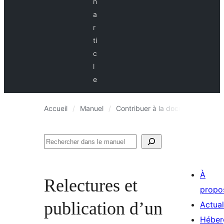
n
a
r
ti
c
l
e
Accueil
Manuel
Contribuer à la documentation en
Rechercher
À
Relectures et
propo
publication d’un
Actual
Héber