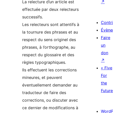
La relecture d’un article est
↗
effectuée par deux relecteurs
successifs.
Contr
Les relecteurs sont attentifs à
Évène
la tournure des phrases et au
Faire
respect du sens originel des
un
phrases, à l’orthographe, au
don
respect du glossaire et des
↗
règles typographiques.
« Five
Ils effectuent les corrections
For
mineures, et peuvent
the
éventuellement demander au
Future
traducteur de faire des
corrections, ou discuter avec
ce dernier de modifications à
WordP