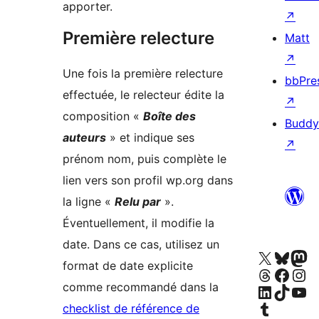
apporter.
↗
Première relecture
Matt
↗
Une fois la première relecture
bbPre
effectuée, le relecteur édite la
↗
composition «
Boîte des
Buddy
auteurs
» et indique ses
↗
prénom nom, puis complète le
lien vers son profil wp.org dans
la ligne «
Relu par
».
Éventuellement, il modifie la
date. Dans ce cas, utilisez un
Visitez notre compte X (précédemment Twitter
Visiter notre compte
Visiter no
format de date explicite
Visiter notre compte Threa
Consulter notre co
Consulter n
comme recommandé dans la
Consulter notre compte Linked
Visiter notre compte T
Visiter not
Visiter notre compte Tumblr
c
hecklist de référence de