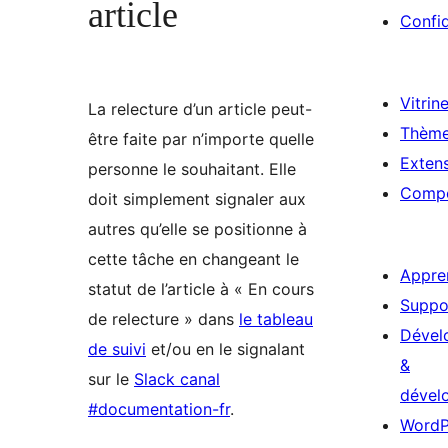
article
Confid
Vitrin
La relecture d’un article peut-
Thèm
être faite par n’importe quelle
Exten
personne le souhaitant. Elle
Compo
doit simplement signaler aux
autres qu’elle se positionne à
cette tâche en changeant le
Appre
statut de l’article à « En cours
Suppo
de relecture » dans
le tableau
Dével
de suivi
et/ou en le signalant
&
sur le
Slack canal
dével
#documentation-fr
.
WordP