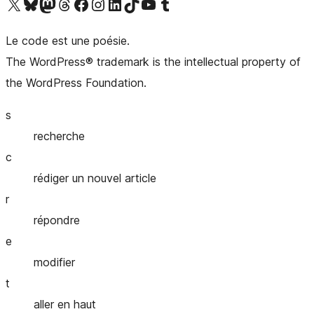
Visitez notre compte X (précédemment Twitter)
Visiter notre compte Bluesky
Visiter notre compte Mastodon
Visiter notre compte Threads
Consulter notre compte Facebook
Consulter notre compte Instagram
Consulter notre compte LinkedIn
Visiter notre compte TokTok
Visiter notre chaîne YouTube
Visiter notre compte Tumblr
Le code est une poésie.
The WordPress® trademark is the intellectual property of
the WordPress Foundation.
s
recherche
c
rédiger un nouvel article
r
répondre
e
modifier
t
aller en haut