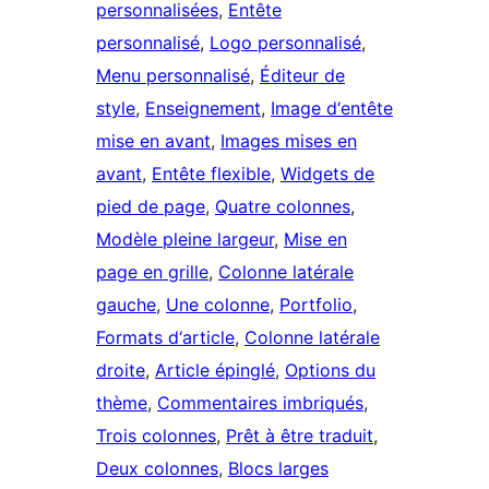
personnalisées
, 
Entête
personnalisé
, 
Logo personnalisé
, 
Menu personnalisé
, 
Éditeur de
style
, 
Enseignement
, 
Image d‘entête
mise en avant
, 
Images mises en
avant
, 
Entête flexible
, 
Widgets de
pied de page
, 
Quatre colonnes
, 
Modèle pleine largeur
, 
Mise en
page en grille
, 
Colonne latérale
gauche
, 
Une colonne
, 
Portfolio
, 
Formats d‘article
, 
Colonne latérale
droite
, 
Article épinglé
, 
Options du
thème
, 
Commentaires imbriqués
, 
Trois colonnes
, 
Prêt à être traduit
, 
Deux colonnes
, 
Blocs larges