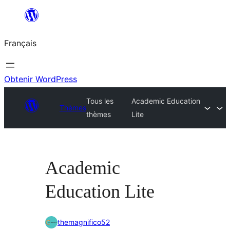
Aller
au
Français
contenu
Obtenir WordPress
Tous les
Academic Education
Thèmes
thèmes
Lite
Academic
Education Lite
themagnifico52