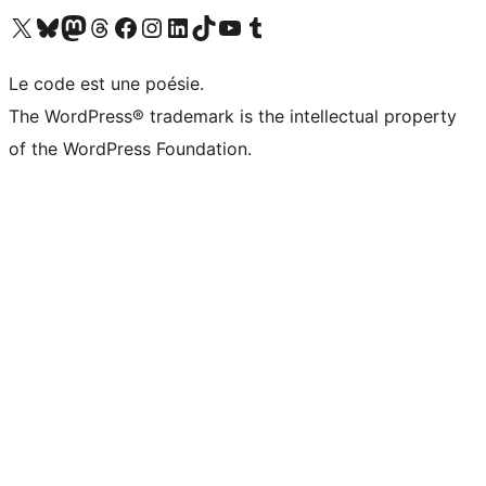
Visitez notre compte X (précédemment Twitter)
Visiter notre compte Bluesky
Visiter notre compte Mastodon
Visiter notre compte Threads
Consulter notre compte Facebook
Consulter notre compte Instagram
Consulter notre compte LinkedIn
Visiter notre compte TokTok
Visiter notre chaîne YouTube
Visiter notre compte Tumblr
Le code est une poésie.
The WordPress® trademark is the intellectual property
of the WordPress Foundation.