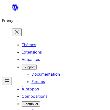
Aller
au
Français
contenu
Thèmes
Extensions
Actualités
Support
Documentation
Forums
À propos
Compositions
Contribuer