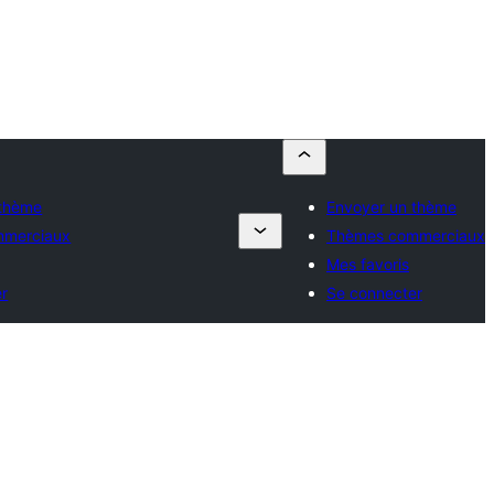
 thème
Envoyer un thème
mmerciaux
Thèmes commerciaux
Mes favoris
er
Se connecter