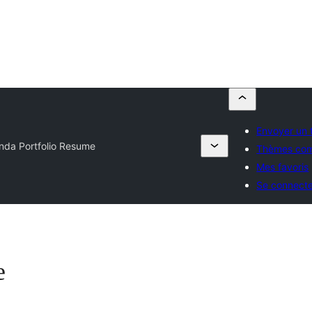
Envoyer un
nda Portfolio Resume
Thèmes co
Mes favoris
Se connect
e