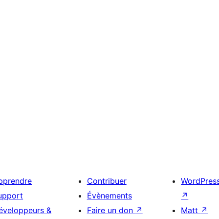
pprendre
Contribuer
WordPres
upport
Évènements
↗
éveloppeurs &
Faire un don
↗
Matt
↗