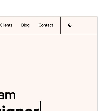
Aperçu
Télécharger
C’est un thème-enfant de
Jason Portfolio
Resume
.
Version
1.1.0
Dernière mise à jour
24 juin 2025
Installations actives
100+
Version de WordPress
5.0
Version PHP
5.6
Page d’accueil du thème