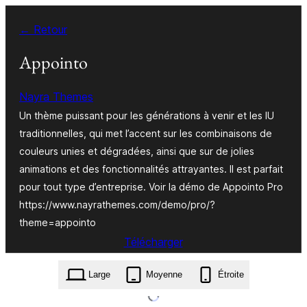
Aller
← Retour
au
contenu
Appointo
Nayra Themes
Un thème puissant pour les générations à venir et les IU
traditionnelles, qui met l’accent sur les combinaisons de
couleurs unies et dégradées, ainsi que sur de jolies
animations et des fonctionnalités attrayantes. Il est parfait
pour tout type d’entreprise. Voir la démo de Appointo Pro
https://www.nayrathemes.com/demo/pro/?
theme=appointo
Télécharger
appointo.19.4.zip
Large
Moyenne
Étroite