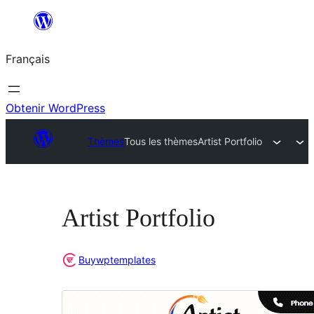
Aller
au
Français
contenu
Obtenir WordPress
Thèmes
Tous les thèmes
Artist Portfolio
Artist Portfolio
Buywptemplates