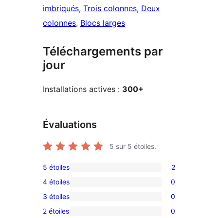
imbriqués
, 
Trois colonnes
, 
Deux
colonnes
, 
Blocs larges
Téléchargements par
jour
Installations actives :
300+
Évaluations
5
sur 5 étoiles.
5 étoiles
2
2
4 étoiles
0
avis
0
3 étoiles
0
à
avis
0
5
2 étoiles
0
à
avis
0