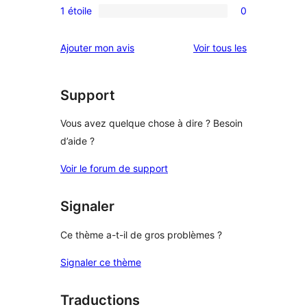
étoiles
4
1 étoile
0
à
avis
0
étoile
3
à
avis
avis
Ajouter mon avis
Voir tous les
étoile
2
à
étoile
1
étoile
Support
Vous avez quelque chose à dire ? Besoin
d’aide ?
Voir le forum de support
Signaler
Ce thème a-t-il de gros problèmes ?
Signaler ce thème
Traductions