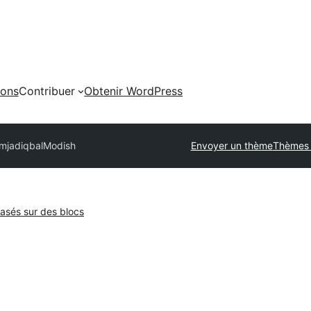
ions
Contribuer
Obtenir WordPress
amjadiqbal
Modish
Envoyer un thème
Thèmes
sés sur des blocs