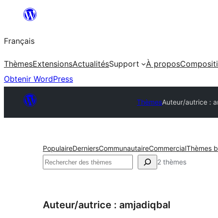
Aller
au
Français
contenu
Thèmes
Extensions
Actualités
Support
À propos
Composit
Obtenir WordPress
Thèmes
Auteur/autrice : 
Populaire
Derniers
Communautaire
Commercial
Thèmes ba
Rechercher
2 thèmes
Auteur/autrice : amjadiqbal