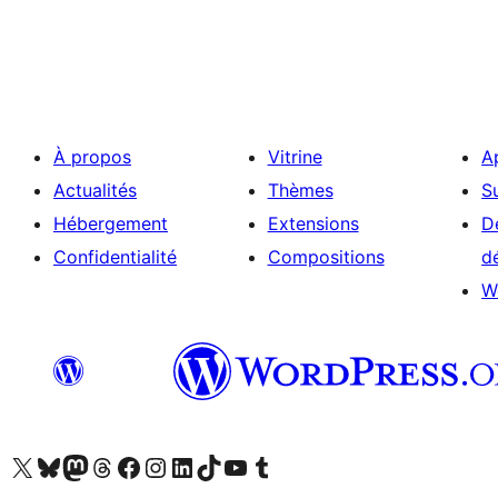
À propos
Vitrine
A
Actualités
Thèmes
S
Hébergement
Extensions
D
Confidentialité
Compositions
d
W
Visitez notre compte X (précédemment Twitter)
Visiter notre compte Bluesky
Visiter notre compte Mastodon
Visiter notre compte Threads
Consulter notre compte Facebook
Consulter notre compte Instagram
Consulter notre compte LinkedIn
Visiter notre compte TokTok
Visiter notre chaîne YouTube
Visiter notre compte Tumblr