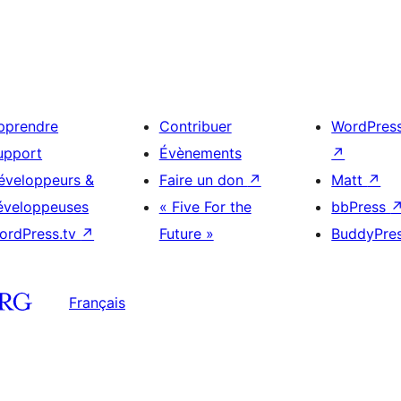
pprendre
Contribuer
WordPres
upport
Évènements
↗
éveloppeurs &
Faire un don
↗
Matt
↗
éveloppeuses
« Five For the
bbPress
ordPress.tv
↗
Future »
BuddyPre
Français