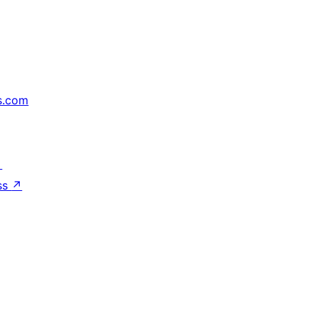
s.com
↗
ss
↗