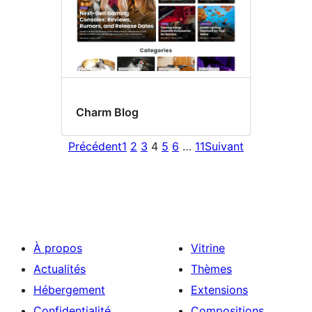
Charm Blog
Précédent
1
2
3
4
5
6
…
11
Suivant
À propos
Vitrine
Actualités
Thèmes
Hébergement
Extensions
Confidentialité
Compositions