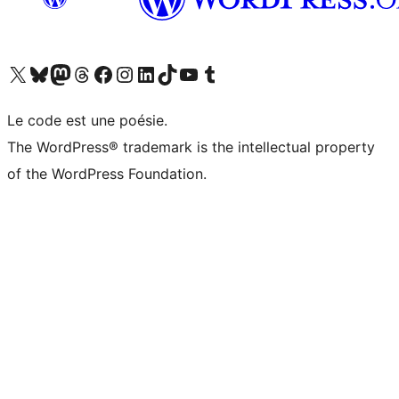
Visitez notre compte X (précédemment Twitter)
Visiter notre compte Bluesky
Visiter notre compte Mastodon
Visiter notre compte Threads
Consulter notre compte Facebook
Consulter notre compte Instagram
Consulter notre compte LinkedIn
Visiter notre compte TokTok
Visiter notre chaîne YouTube
Visiter notre compte Tumblr
Le code est une poésie.
The WordPress® trademark is the intellectual property
of the WordPress Foundation.