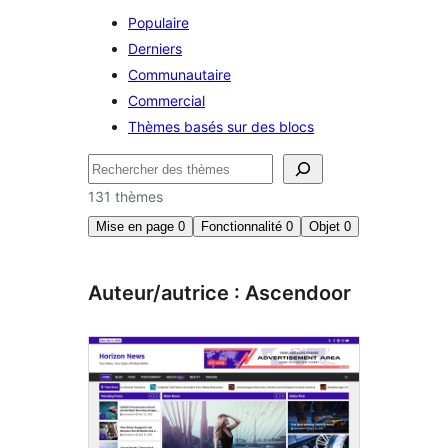
Populaire
Derniers
Communautaire
Commercial
Thèmes basés sur des blocs
Rechercher
131 thèmes
Mise en page
0
Fonctionnalité
0
Objet
0
Auteur/autrice : Ascendoor