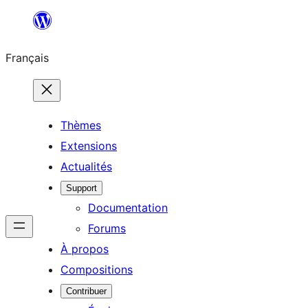
Aller
au
Français
contenu
Thèmes
Extensions
Actualités
Support
Documentation
Forums
À propos
Compositions
Contribuer