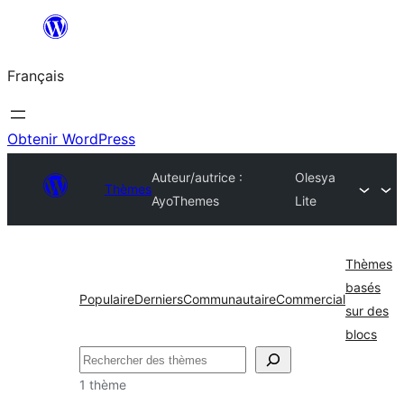
Aller
au
Français
contenu
Obtenir WordPress
Auteur/autrice :
Olesya
Thèmes
AyoThemes
Lite
Thèmes
basés
Populaire
Derniers
Communautaire
Commercial
sur des
blocs
Rechercher
1 thème