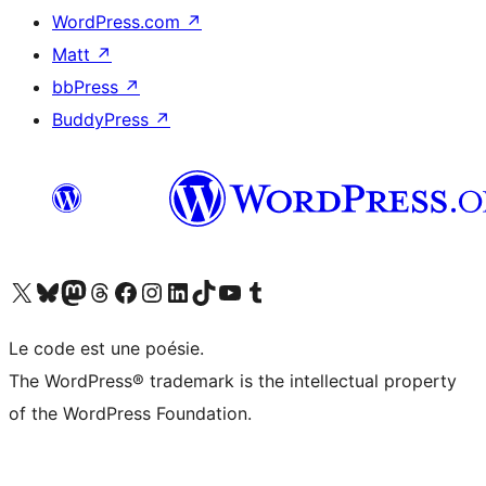
WordPress.com
↗
Matt
↗
bbPress
↗
BuddyPress
↗
Visitez notre compte X (précédemment Twitter)
Visiter notre compte Bluesky
Visiter notre compte Mastodon
Visiter notre compte Threads
Consulter notre compte Facebook
Consulter notre compte Instagram
Consulter notre compte LinkedIn
Visiter notre compte TokTok
Visiter notre chaîne YouTube
Visiter notre compte Tumblr
Le code est une poésie.
The WordPress® trademark is the intellectual property
of the WordPress Foundation.