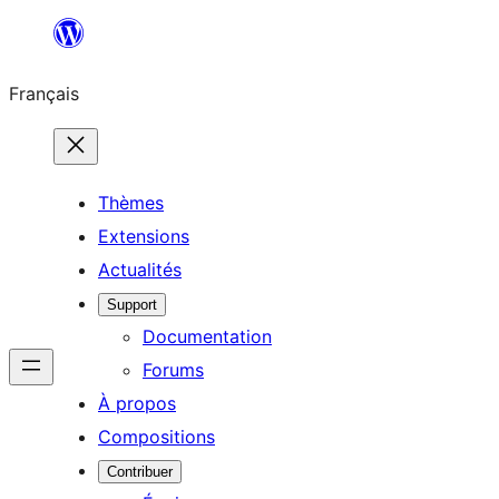
Aller
au
Français
contenu
Thèmes
Extensions
Actualités
Support
Documentation
Forums
À propos
Compositions
Contribuer