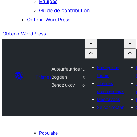
Équipes
Guide de contribution
Obtenir WordPress
Obtenir WordPress
Envoyer un
Auteur/autrice :
L
thème
Thèmes
Bogdan
it
Thèmes
Bendziukov
o
commerciaux
Mes favoris
Se connecter
Populaire