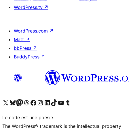
WordPress.tv
↗
WordPress.com
↗
Matt
↗
bbPress
↗
BuddyPress
↗
Visitez notre compte X (précédemment Twitter)
Visiter notre compte Bluesky
Visiter notre compte Mastodon
Visiter notre compte Threads
Consulter notre compte Facebook
Consulter notre compte Instagram
Consulter notre compte LinkedIn
Visiter notre compte TokTok
Visiter notre chaîne YouTube
Visiter notre compte Tumblr
Le code est une poésie.
The WordPress® trademark is the intellectual property