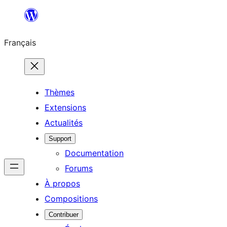
Aller
au
Français
contenu
Thèmes
Extensions
Actualités
Support
Documentation
Forums
À propos
Compositions
Contribuer