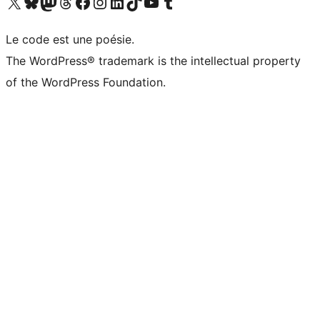
Visitez notre compte X (précédemment Twitter)
Visiter notre compte Bluesky
Visiter notre compte Mastodon
Visiter notre compte Threads
Consulter notre compte Facebook
Consulter notre compte Instagram
Consulter notre compte LinkedIn
Visiter notre compte TokTok
Visiter notre chaîne YouTube
Visiter notre compte Tumblr
Le code est une poésie.
The WordPress® trademark is the intellectual property
of the WordPress Foundation.