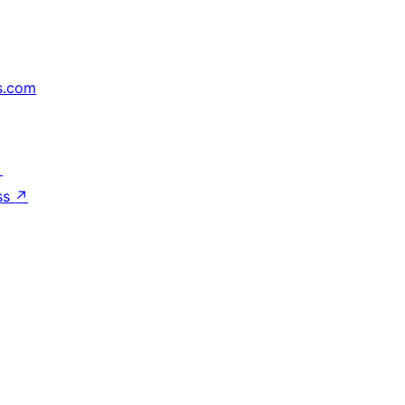
s.com
↗
ss
↗