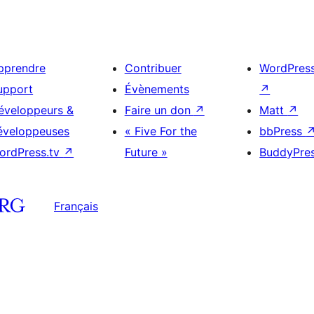
pprendre
Contribuer
WordPres
upport
Évènements
↗
éveloppeurs &
Faire un don
↗
Matt
↗
éveloppeuses
« Five For the
bbPress
ordPress.tv
↗
Future »
BuddyPre
Français