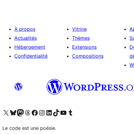
À propos
Vitrine
A
Actualités
Thèmes
S
Hébergement
Extensions
D
Confidentialité
Compositions
d
W
Visitez notre compte X (précédemment Twitter)
Visiter notre compte Bluesky
Visiter notre compte Mastodon
Visiter notre compte Threads
Consulter notre compte Facebook
Consulter notre compte Instagram
Consulter notre compte LinkedIn
Visiter notre compte TokTok
Visiter notre chaîne YouTube
Visiter notre compte Tumblr
Le code est une poésie.