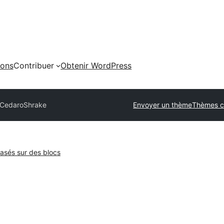
ions
Contribuer
Obtenir WordPress
: Cedaro
Shrake
Envoyer un thème
Thèmes 
sés sur des blocs