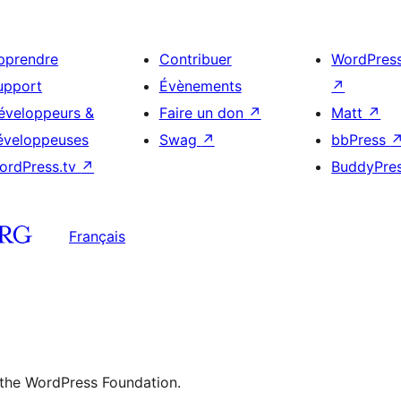
pprendre
Contribuer
WordPres
upport
Évènements
↗
éveloppeurs &
Faire un don
↗
Matt
↗
éveloppeuses
Swag
↗
bbPress
ordPress.tv
↗
BuddyPre
Français
 the WordPress Foundation.