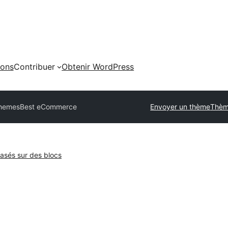
ions
Contribuer
Obtenir WordPress
Themes
Best eCommerce
Envoyer un thème
Thèm
sés sur des blocs