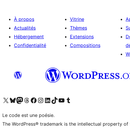
À propos
Vitrine
A
Actualités
Thèmes
S
Hébergement
Extensions
D
Confidentialité
Compositions
d
W
Visitez notre compte X (précédemment Twitter)
Visiter notre compte Bluesky
Visiter notre compte Mastodon
Visiter notre compte Threads
Consulter notre compte Facebook
Consulter notre compte Instagram
Consulter notre compte LinkedIn
Visiter notre compte TokTok
Visiter notre chaîne YouTube
Visiter notre compte Tumblr
Le code est une poésie.
The WordPress® trademark is the intellectual property of