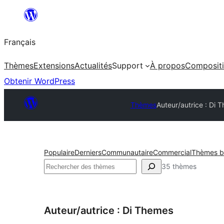
Aller
au
Français
contenu
Thèmes
Extensions
Actualités
Support
À propos
Composit
Obtenir WordPress
Thèmes
Auteur/autrice : Di 
Populaire
Derniers
Communautaire
Commercial
Thèmes ba
Rechercher
35 thèmes
Auteur/autrice : Di Themes