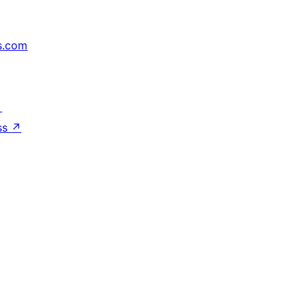
s.com
↗
ss
↗