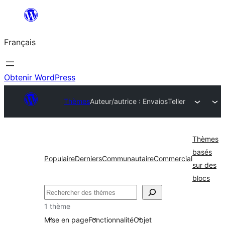
Aller
au
Français
contenu
Obtenir WordPress
Thèmes
Auteur/autrice : Envaios
Teller
Thèmes
basés
Populaire
Derniers
Communautaire
Commercial
sur des
blocs
Rechercher
1 thème
Mise en page
Fonctionnalité
Objet