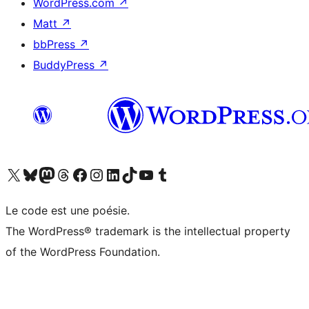
WordPress.com
↗
Matt
↗
bbPress
↗
BuddyPress
↗
Visitez notre compte X (précédemment Twitter)
Visiter notre compte Bluesky
Visiter notre compte Mastodon
Visiter notre compte Threads
Consulter notre compte Facebook
Consulter notre compte Instagram
Consulter notre compte LinkedIn
Visiter notre compte TokTok
Visiter notre chaîne YouTube
Visiter notre compte Tumblr
Le code est une poésie.
The WordPress® trademark is the intellectual property
of the WordPress Foundation.