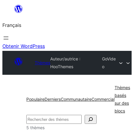
Aller
au
Français
contenu
Obtenir WordPress
Auteur/autrice :
GoVide
Thèmes
HooThemes
o
Thèmes
basés
Populaire
Derniers
Communautaire
Commercial
sur des
blocs
Rechercher
5 thèmes