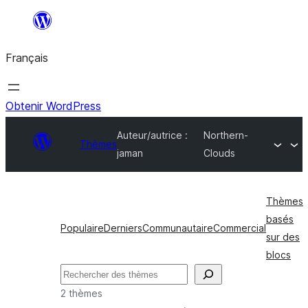
Aller
au
Français
contenu
Obtenir WordPress
Auteur/autrice :
Northern-
Thèmes
jaman
Clouds
Thèmes
basés
Populaire
Derniers
Communautaire
Commercial
sur des
blocs
Rechercher
2 thèmes