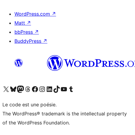
WordPress.com
↗
Matt
↗
bbPress
↗
BuddyPress
↗
Visitez notre compte X (précédemment Twitter)
Visiter notre compte Bluesky
Visiter notre compte Mastodon
Visiter notre compte Threads
Consulter notre compte Facebook
Consulter notre compte Instagram
Consulter notre compte LinkedIn
Visiter notre compte TokTok
Visiter notre chaîne YouTube
Visiter notre compte Tumblr
Le code est une poésie.
The WordPress® trademark is the intellectual property
of the WordPress Foundation.