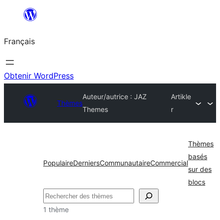
Aller
au
Français
contenu
Obtenir WordPress
Auteur/autrice : JAZ
Artikle
Thèmes
Themes
r
Thèmes
basés
Populaire
Derniers
Communautaire
Commercial
sur des
blocs
Rechercher
1 thème