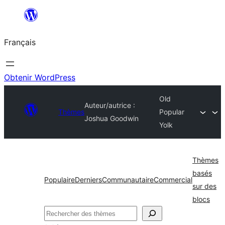
Aller
au
Français
contenu
Obtenir WordPress
Old
Auteur/autrice :
Thèmes
Popular
Joshua Goodwin
Yolk
Thèmes
basés
Populaire
Derniers
Communautaire
Commercial
sur des
blocs
Rechercher