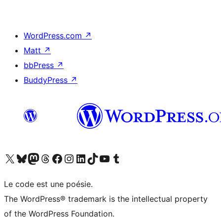
WordPress.com
↗
Matt
↗
bbPress
↗
BuddyPress
↗
Visitez notre compte X (précédemment Twitter)
Visiter notre compte Bluesky
Visiter notre compte Mastodon
Visiter notre compte Threads
Consulter notre compte Facebook
Consulter notre compte Instagram
Consulter notre compte LinkedIn
Visiter notre compte TokTok
Visiter notre chaîne YouTube
Visiter notre compte Tumblr
Le code est une poésie.
The WordPress® trademark is the intellectual property
of the WordPress Foundation.