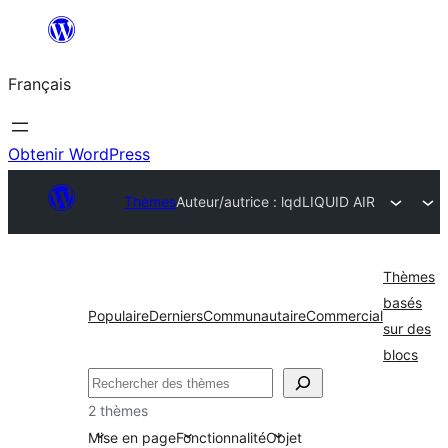
Aller
au
Français
contenu
Obtenir WordPress
Thèmes
Auteur/autrice : lqd
LIQUID AIR
Thèmes
basés
Populaire
Derniers
Communautaire
Commercial
sur des
blocs
Rechercher
2 thèmes
Mise en page
Fonctionnalité
Objet