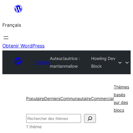
Aller
au
Français
contenu
Obtenir WordPress
Auteur/autrice :
Howling Dev
Thèmes
martianmallow
Block
Thèmes
basés
Populaire
Derniers
Communautaire
Commercial
sur des
blocs
Rechercher
1 thème