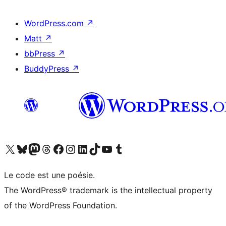
WordPress.com
↗
Matt
↗
bbPress
↗
BuddyPress
↗
Visitez notre compte X (précédemment Twitter)
Visiter notre compte Bluesky
Visiter notre compte Mastodon
Visiter notre compte Threads
Consulter notre compte Facebook
Consulter notre compte Instagram
Consulter notre compte LinkedIn
Visiter notre compte TokTok
Visiter notre chaîne YouTube
Visiter notre compte Tumblr
Le code est une poésie.
The WordPress® trademark is the intellectual property
of the WordPress Foundation.