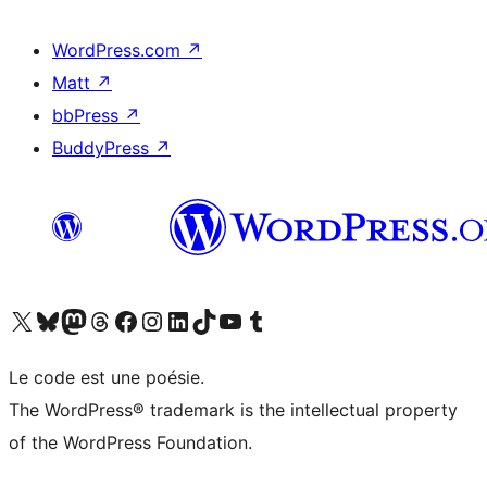
WordPress.com
↗
Matt
↗
bbPress
↗
BuddyPress
↗
Visitez notre compte X (précédemment Twitter)
Visiter notre compte Bluesky
Visiter notre compte Mastodon
Visiter notre compte Threads
Consulter notre compte Facebook
Consulter notre compte Instagram
Consulter notre compte LinkedIn
Visiter notre compte TokTok
Visiter notre chaîne YouTube
Visiter notre compte Tumblr
Le code est une poésie.
The WordPress® trademark is the intellectual property
of the WordPress Foundation.