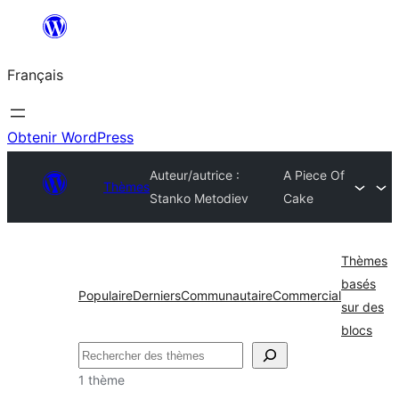
Aller
au
Français
contenu
Obtenir WordPress
Auteur/autrice :
A Piece Of
Thèmes
Stanko Metodiev
Cake
Thèmes
basés
Populaire
Derniers
Communautaire
Commercial
sur des
blocs
Rechercher
1 thème