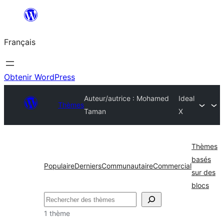
Aller
au
Français
contenu
Obtenir WordPress
Auteur/autrice : Mohamed
Ideal
Thèmes
Taman
X
Thèmes
basés
Populaire
Derniers
Communautaire
Commercial
sur des
blocs
Rechercher
1 thème