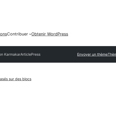
ions
Contribuer
Obtenir WordPress
pon Karmakar
ArticlePress
Envoyer un thème
Thèm
sés sur des blocs