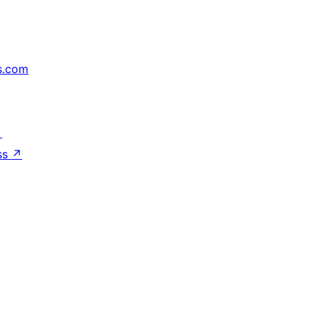
s.com
↗
ss
↗