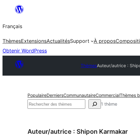
Aller
au
Français
contenu
Thèmes
Extensions
Actualités
Support
À propos
Composit
Obtenir WordPress
Thèmes
Auteur/autrice : Shi
Populaire
Derniers
Communautaire
Commercial
Thèmes ba
Rechercher
1 thème
Auteur/autrice : Shipon Karmakar