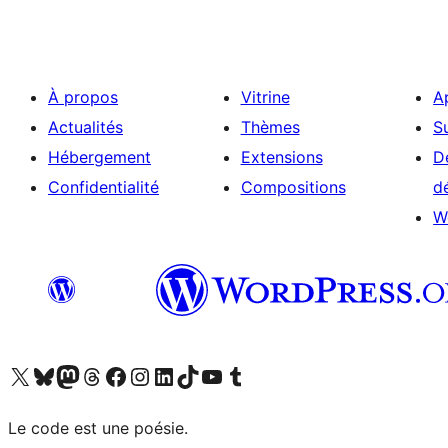
À propos
Vitrine
A
Actualités
Thèmes
S
Hébergement
Extensions
D
Confidentialité
Compositions
d
W
Visitez notre compte X (précédemment Twitter)
Visiter notre compte Bluesky
Visiter notre compte Mastodon
Visiter notre compte Threads
Consulter notre compte Facebook
Consulter notre compte Instagram
Consulter notre compte LinkedIn
Visiter notre compte TokTok
Visiter notre chaîne YouTube
Visiter notre compte Tumblr
Le code est une poésie.