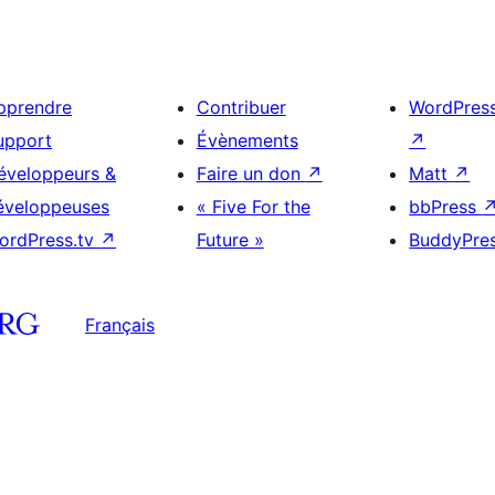
pprendre
Contribuer
WordPres
upport
Évènements
↗
éveloppeurs &
Faire un don
↗
Matt
↗
éveloppeuses
« Five For the
bbPress
ordPress.tv
↗
Future »
BuddyPre
Français