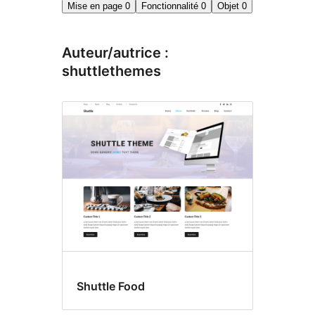
Mise en page
0
Fonctionnalité
0
Objet
0
Auteur/autrice :
shuttlethemes
Shuttle Food