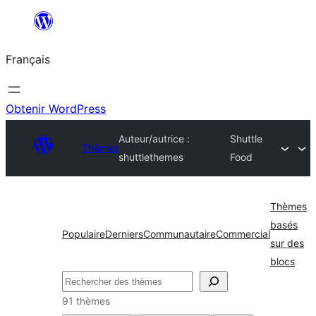
Aller
au
Français
contenu
Obtenir WordPress
Auteur/autrice :
Shuttle
Thèmes
shuttlethemes
Food
Thèmes
basés
Populaire
Derniers
Communautaire
Commercial
sur des
blocs
Rechercher
91 thèmes