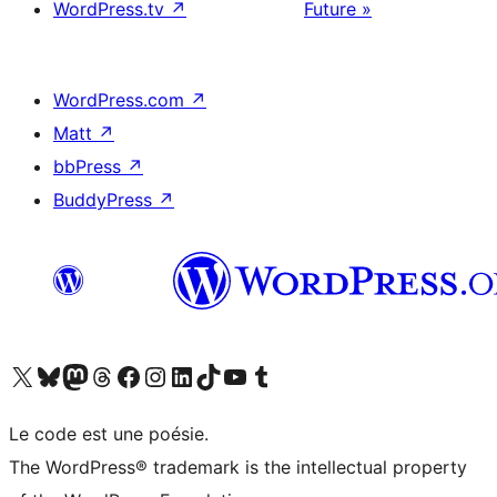
WordPress.tv
↗
Future »
WordPress.com
↗
Matt
↗
bbPress
↗
BuddyPress
↗
Visitez notre compte X (précédemment Twitter)
Visiter notre compte Bluesky
Visiter notre compte Mastodon
Visiter notre compte Threads
Consulter notre compte Facebook
Consulter notre compte Instagram
Consulter notre compte LinkedIn
Visiter notre compte TokTok
Visiter notre chaîne YouTube
Visiter notre compte Tumblr
Le code est une poésie.
The WordPress® trademark is the intellectual property