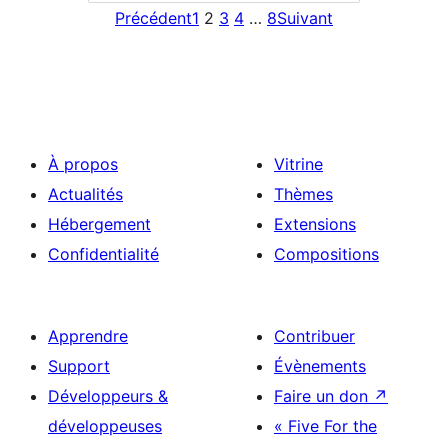
Précédent
1
2
3
4
…
8
Suivant
À propos
Vitrine
Actualités
Thèmes
Hébergement
Extensions
Confidentialité
Compositions
Apprendre
Contribuer
Support
Évènements
Développeurs &
Faire un don
↗
développeuses
« Five For the