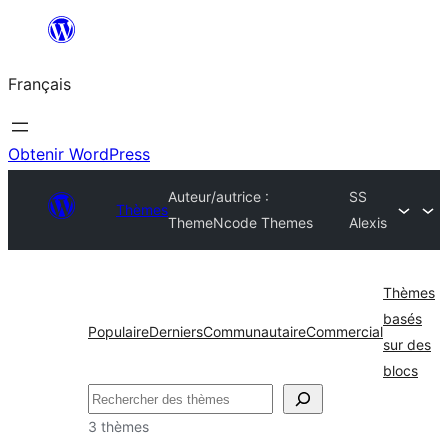
Aller
au
Français
contenu
Obtenir WordPress
Auteur/autrice :
SS
Thèmes
ThemeNcode Themes
Alexis
Thèmes
basés
Populaire
Derniers
Communautaire
Commercial
sur des
blocs
Rechercher
3 thèmes