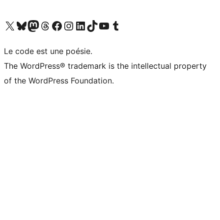
Visitez notre compte X (précédemment Twitter)
Visiter notre compte Bluesky
Visiter notre compte Mastodon
Visiter notre compte Threads
Consulter notre compte Facebook
Consulter notre compte Instagram
Consulter notre compte LinkedIn
Visiter notre compte TokTok
Visiter notre chaîne YouTube
Visiter notre compte Tumblr
Le code est une poésie.
The WordPress® trademark is the intellectual property
of the WordPress Foundation.