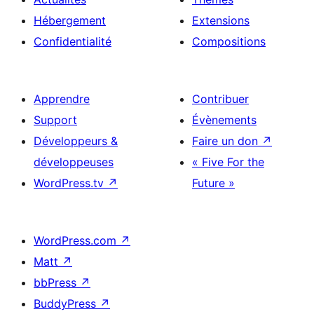
Hébergement
Extensions
Confidentialité
Compositions
Apprendre
Contribuer
Support
Évènements
Développeurs &
Faire un don
↗
développeuses
« Five For the
WordPress.tv
↗
Future »
WordPress.com
↗
Matt
↗
bbPress
↗
BuddyPress
↗