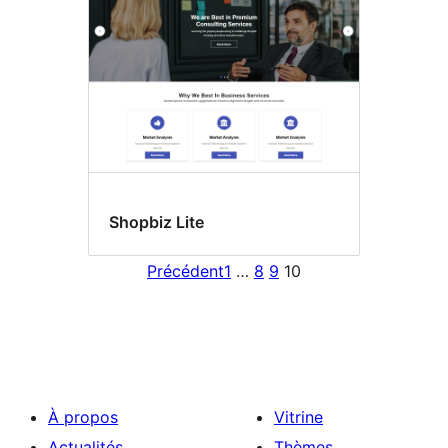
Shopbiz Lite
Précédent
1
…
8
9
10
À propos
Vitrine
Actualités
Thèmes