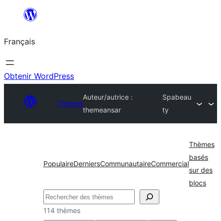
Aller
au
Français
contenu
Obtenir WordPress
Auteur/autrice :
Spabeau
Thèmes
themeansar
ty
Thèmes
basés
Populaire
Derniers
Communautaire
Commercial
sur des
blocs
Rechercher
114 thèmes