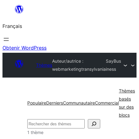
Aller
au
Français
contenu
Obtenir WordPress
Auteur/autrice :
SayBus
Thèmes
webmarketingtransylvania
iness
Thèmes
basés
Populaire
Derniers
Communautaire
Commercial
sur des
blocs
Rechercher
1 thème