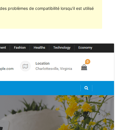
des problèmes de compatibilité lorsqu’il est utilisé
Aperçu
Télécharger
Version
2.0.2
Dernière mise à jour
9 juin 2019
Installations actives
400+
Version de WordPress
4.7
Version PHP
5.2
Page d’accueil du thème