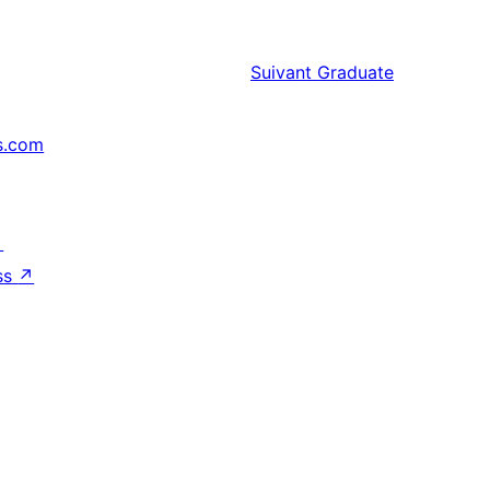
Suivant
Graduate
s.com
↗
ss
↗