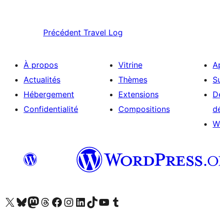
Précédent
Travel Log
À propos
Vitrine
A
Actualités
Thèmes
S
Hébergement
Extensions
D
Confidentialité
Compositions
d
W
Visitez notre compte X (précédemment Twitter)
Visiter notre compte Bluesky
Visiter notre compte Mastodon
Visiter notre compte Threads
Consulter notre compte Facebook
Consulter notre compte Instagram
Consulter notre compte LinkedIn
Visiter notre compte TokTok
Visiter notre chaîne YouTube
Visiter notre compte Tumblr