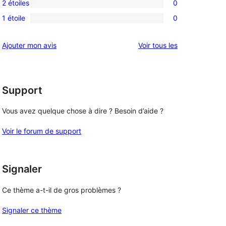
5
2 étoiles
0
à
avis
0
étoiles
4
1 étoile
0
à
avis
0
étoile
3
à
avis
avis
Ajouter mon avis
Voir tous les
étoile
2
à
étoile
1
étoile
Support
Vous avez quelque chose à dire ? Besoin d’aide ?
Voir le forum de support
Signaler
Ce thème a-t-il de gros problèmes ?
Signaler ce thème