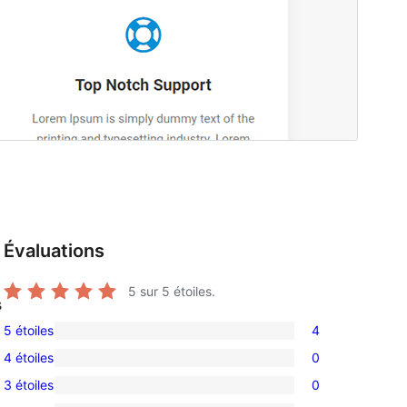
Évaluations
5
sur 5 étoiles.
s
5 étoiles
4
4
4 étoiles
0
avis
0
3 étoiles
0
à
avis
0