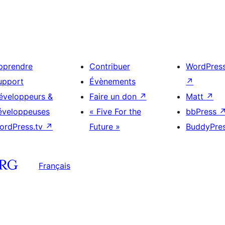
pprendre
Contribuer
WordPres
upport
Évènements
↗
éveloppeurs &
Faire un don
↗
Matt
↗
éveloppeuses
« Five For the
bbPress
ordPress.tv
↗
Future »
BuddyPre
Français