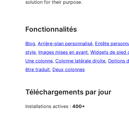
solution for their purpose.
Fonctionnalités
Blog
, 
Arrière-plan personnalisé
, 
Entête personna
style
, 
Images mises en avant
, 
Widgets de pied 
Une colonne
, 
Colonne latérale droite
, 
Options 
être traduit
, 
Deux colonnes
Téléchargements par jour
Installations actives :
400+